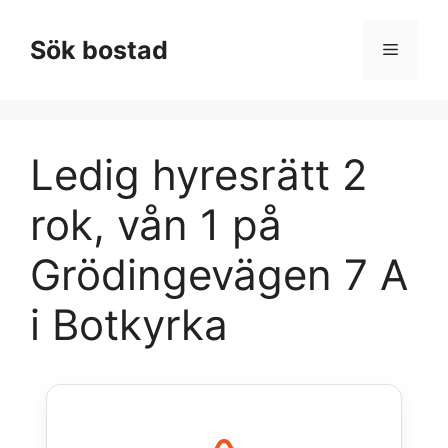
Hoppa
till
Sök bostad
Meny
innehåll
Ledig hyresrätt 2
rok, vån 1 på
Grödingevägen 7 A
i Botkyrka