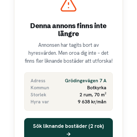
Denna annons finns inte
längre
Annonsen har tagits bort av
hyresvärden. Men oroa dig inte – det
finns fler liknande bostäder att utforska!
Adress
Grödingevägen 7 A
Kommun
Botkyrka
Storlek
2 rum, 70 m²
Hyra var
9 638 kr/mån
Sök liknande bostäder (2 rok)
→