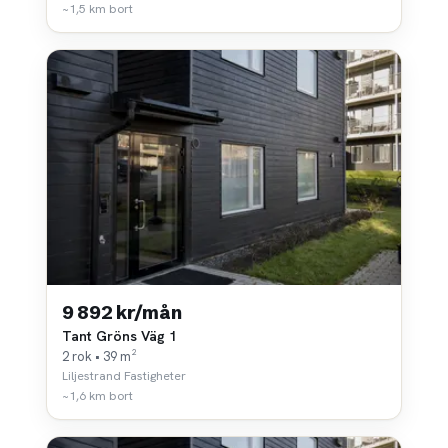
~1,5 km bort
9 892 kr/mån
Tant Gröns Väg 1
2 rok • 39 m²
Liljestrand Fastigheter
~1,6 km bort