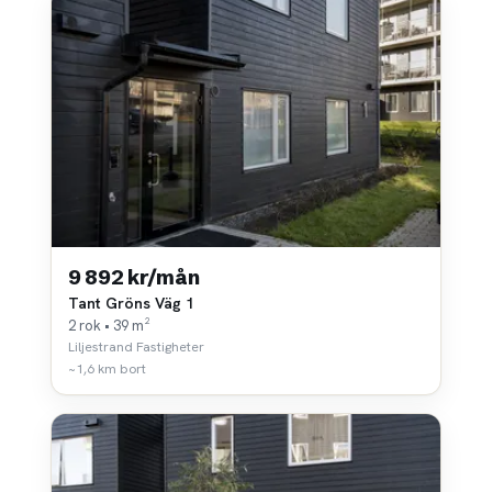
9 892 kr/mån
Tant Gröns Väg 1
2 rok • 39 m²
Liljestrand Fastigheter
~1,6 km bort