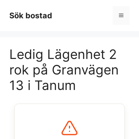
Hoppa
till
Sök bostad
Meny
innehåll
Ledig Lägenhet 2
rok på Granvägen
13 i Tanum