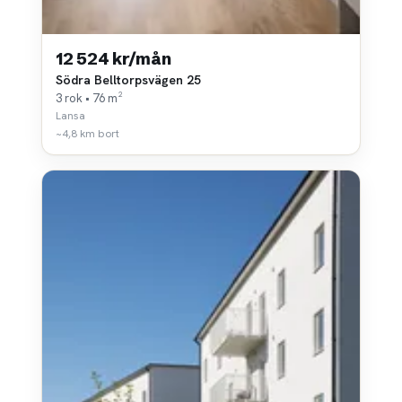
12 524 kr/mån
Södra Belltorpsvägen 25
3 rok • 76 m²
Lansa
~4,8 km bort