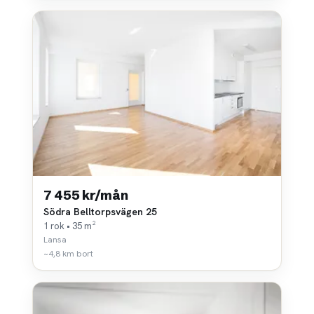
7 455 kr/mån
Södra Belltorpsvägen 25
1 rok • 35 m²
Lansa
~4,8 km bort