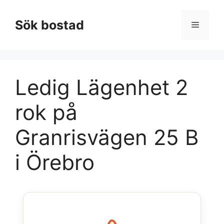
Hoppa
till
Sök bostad
Meny
innehåll
Ledig Lägenhet 2
rok på
Granrisvägen 25 B
i Örebro