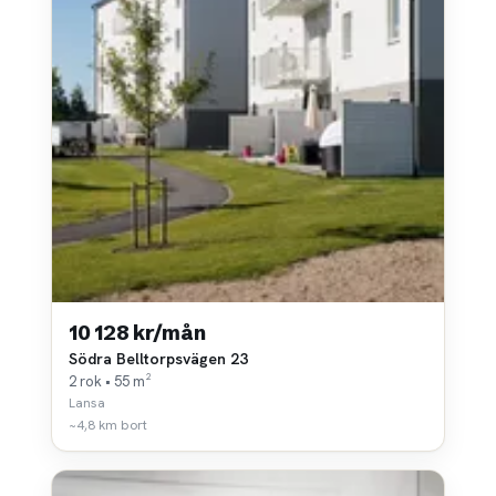
10 128 kr/mån
Södra Belltorpsvägen 23
2 rok • 55 m²
Lansa
~4,8 km bort