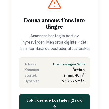
Denna annons finns inte
längre
Annonsen har tagits bort av
hyresvärden. Men oroa dig inte – det
finns fler liknande bostäder att utforska!
Adress
Granrisvägen 25 B
Kommun
Örebro
Storlek
2 rum, 48 m²
Hyra var
5 178 kr/mån
Sök liknande bostäder (2 rok)
→