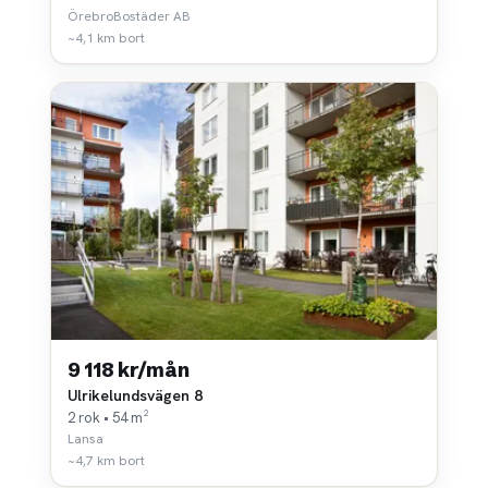
ÖrebroBostäder AB
~4,1 km bort
9 118 kr/mån
Ulrikelundsvägen 8
2 rok • 54 m²
Lansa
~4,7 km bort