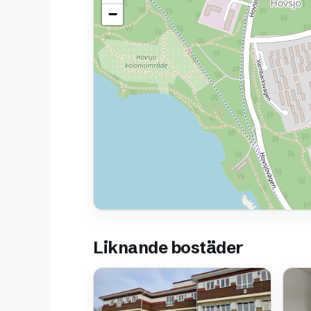
−
Liknande bostäder