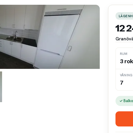
LÄGENH
12 
Granövä
RUM
3 ro
VÅNING
7
✓ Balk