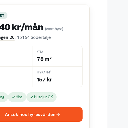
ET
240 kr/mån
(varmhyra)
gen 20
, 15164 Södertälje
YTA
k
78 m²
HYRA/M²
157 kr
ong
✓ Hiss
✓ Husdjur OK
Ansök hos hyresvärden