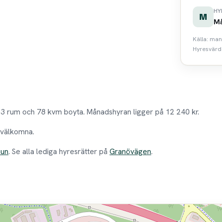
HY
M
Må
Källa: man
Hyresvärde
 3 rum och 78 kvm boyta. Månadshyran ligger på 12 240 kr.
r välkomna.
mun
. Se alla lediga hyresrätter på
Granövägen
.