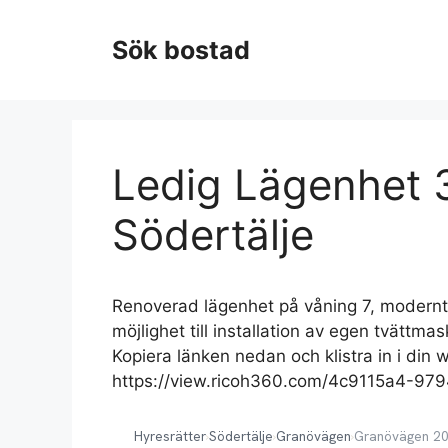
Hoppa
till
Sök bostad
innehåll
Ledig Lägenhet 3
Södertälje
Renoverad lägenhet på våning 7, modernt 
möjlighet till installation av egen tvättma
Kopiera länken nedan och klistra in i din 
https://view.ricoh360.com/4c9115a4-9
Hyresrätter
›
Södertälje
›
Granövägen
›
Granövägen 2