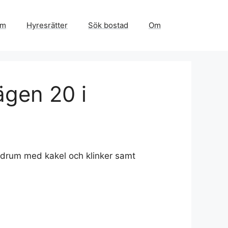
em
Hyresrätter
Sök bostad
Om
ägen 20 i
badrum med kakel och klinker samt