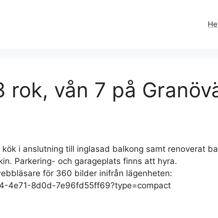
H
 rok, vån 7 på Granöv
kök i anslutning till inglasad balkong samt renoverat 
skin. Parkering- och garageplats finns att hyra.
webbläsare för 360 bilder inifrån lägenheten:
794-4e71-8d0d-7e96fd55ff69?type=compact
0