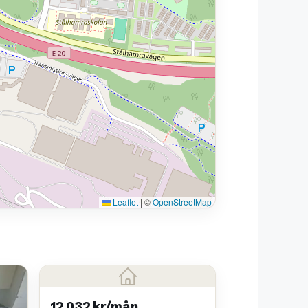
Leaflet
|
©
OpenStreetMap
12 032 kr/mån