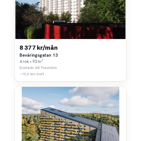
8 377 kr/mån
Beväringsgatan 13
4 rok • 93 m²
Bostads AB Poseidon
~10,0 km bort