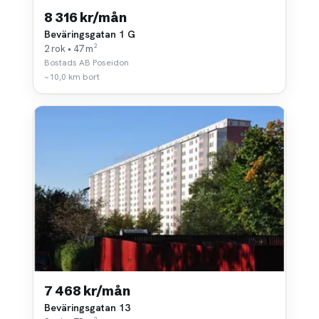
8 316 kr/mån
Beväringsgatan 1 G
2 rok • 47 m²
Bostads AB Poseidon
~10,0 km bort
7 468 kr/mån
Beväringsgatan 13