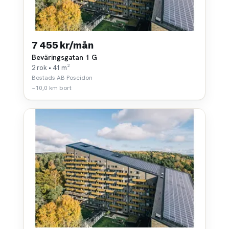
7 455 kr/mån
Beväringsgatan 1 G
2 rok • 41 m²
Bostads AB Poseidon
~10,0 km bort