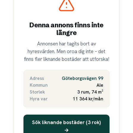
Denna annons finns inte
längre
Annonsen har tagits bort av
hyresvärden. Men oroa dig inte – det
finns fler liknande bostäder att utforska!
Adress
Göteborgsvägen 99
Kommun
Ale
Storlek
3 rum, 74 m²
Hyra var
11 364 kr/mån
Sök liknande bostäder (3 rok)
→