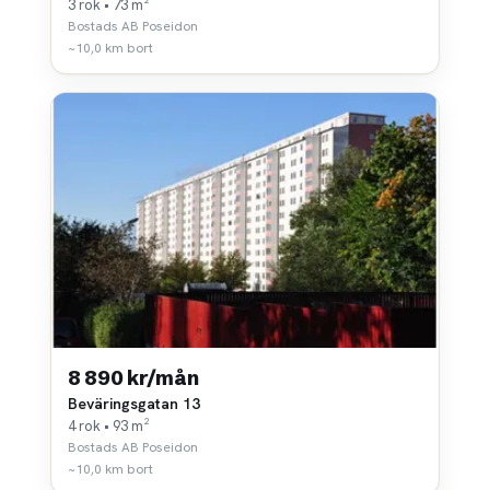
3 rok • 73 m²
Bostads AB Poseidon
~10,0 km bort
8 890 kr/mån
Beväringsgatan 13
4 rok • 93 m²
Bostads AB Poseidon
~10,0 km bort