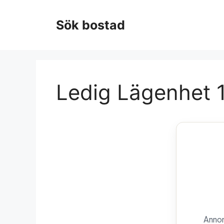
Hoppa
till
Sök bostad
innehåll
Ledig Lägenhet 1
Annon