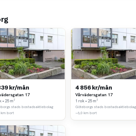
org
839 kr/mån
4 856 kr/mån
vädersgatan 17
Vårvädersgatan 17
k • 25 m²
1 rok • 25 m²
borgs stads bostadsaktiebolag
Göteborgs stads bostadsaktiebolag
 km bort
~6,0 km bort