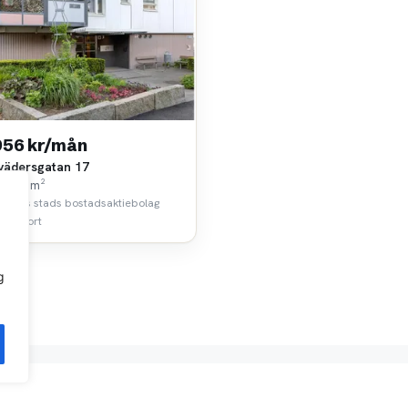
956 kr/mån
vädersgatan 17
k • 25 m²
borgs stads bostadsaktiebolag
 km bort
g