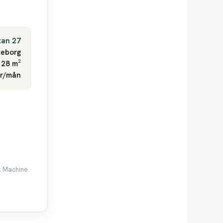
tan 27
eborg
 28 m²
kr/mån
k Machine.