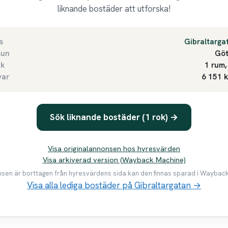
liknande bostäder att utforska!
s
Gibraltarga
un
Göt
ek
1 rum,
var
6 151 
Sök liknande bostäder (1 rok) →
Visa originalannonsen hos hyresvärden
Visa arkiverad version (Wayback Machine)
en är borttagen från hyresvärdens sida kan den finnas sparad i Waybac
Visa alla lediga bostäder på Gibraltargatan →