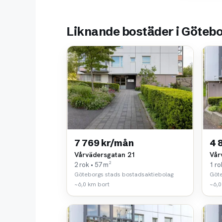
Liknande bostäder i Göteb
7 769 kr/mån
4 
Vårvädersgatan 21
Vår
2 rok • 57 m²
1 ro
Göteborgs stads bostadsaktiebolag
Göte
~6,0 km bort
~6,0