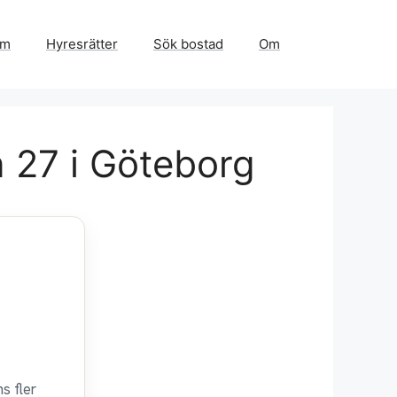
em
Hyresrätter
Sök bostad
Om
 27 i Göteborg
s fler