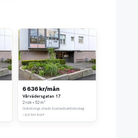
6 636 kr/mån
Vårvädersgatan 17
2 rok • 52 m²
Göteborgs stads bostadsaktiebolag
~6,0 km bort