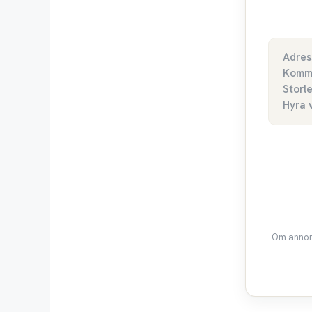
Adres
Komm
Storl
Hyra 
Om annons