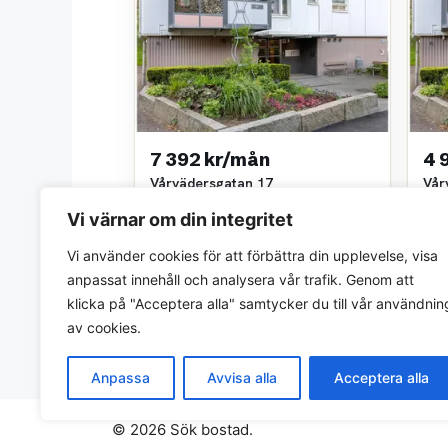
7 392 kr/mån
4 
Vårvädersgatan 17
Vår
2 rok • 52 m²
1 ro
Vi värnar om din integritet
Göteborgs stads bostadsaktiebolag
Göte
~6,0 km bort
~6,0
Vi använder cookies för att förbättra din upplevelse, visa
anpassat innehåll och analysera vår trafik. Genom att
klicka på "Acceptera alla" samtycker du till vår användnin
av cookies.
Anpassa
Avvisa alla
Acceptera alla
© 2026 Sök bostad.