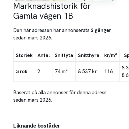
Marknadshistorik för
Gamla vägen 1B
Den här adressen har annonserats
2 gånger
sedan mars 2026.
Storlek
Antal
Snittyta
Snitthyra
kr/m²
S
8 
3 rok
2
74 m²
8 537 kr
116
8 6
Baserat på alla annonser för denna adress
sedan mars 2026.
Liknande bostäder