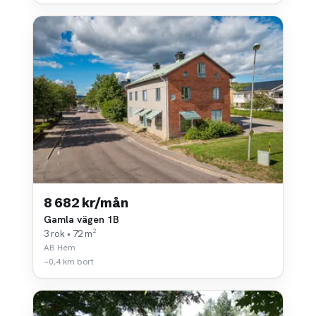
8 682 kr/mån
Gamla vägen 1B
3 rok • 72 m²
AB Hem
~0,4 km bort