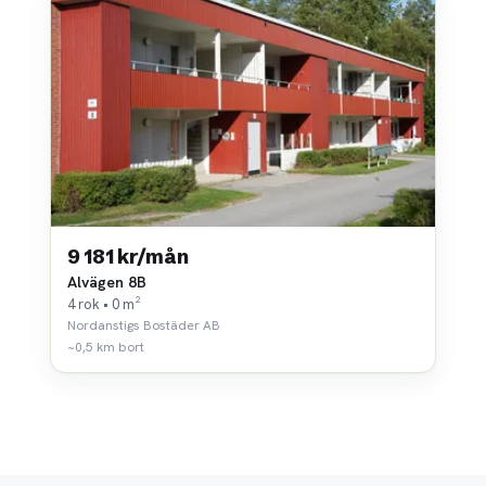
9 181 kr/mån
Alvägen 8B
4 rok • 0 m²
Nordanstigs Bostäder AB
~0,5 km bort