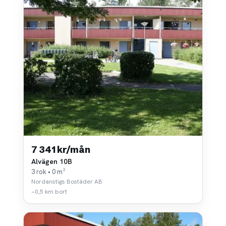
7 341 kr/mån
Alvägen 10B
3 rok • 0 m²
Nordanstigs Bostäder AB
~0,5 km bort