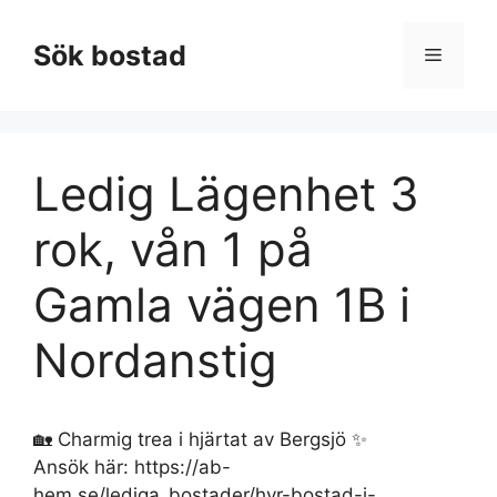
Hoppa
till
Sök bostad
Meny
innehåll
Ledig Lägenhet 3
rok, vån 1 på
Gamla vägen 1B i
Nordanstig
🏡 Charmig trea i hjärtat av Bergsjö ✨
Ansök här: https://ab-
hem.se/lediga_bostader/hyr-bostad-i-