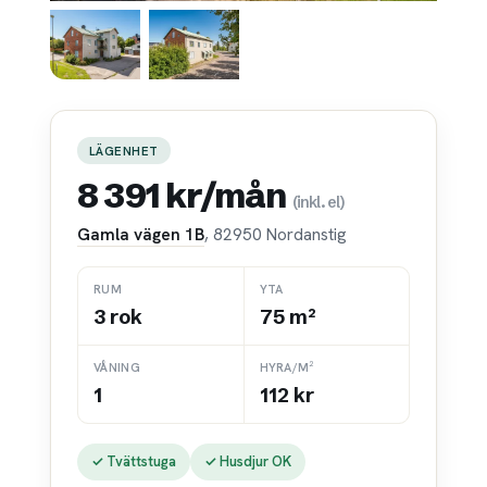
LÄGENHET
8 391 kr/mån
(inkl. el)
Gamla vägen 1B
, 82950 Nordanstig
RUM
YTA
3 rok
75 m²
VÅNING
HYRA/M²
1
112 kr
✓ Tvättstuga
✓ Husdjur OK