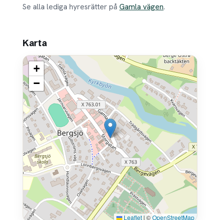
Se alla lediga hyresrätter på
Gamla vägen
.
Karta
+
−
Leaflet
|
©
OpenStreetMap