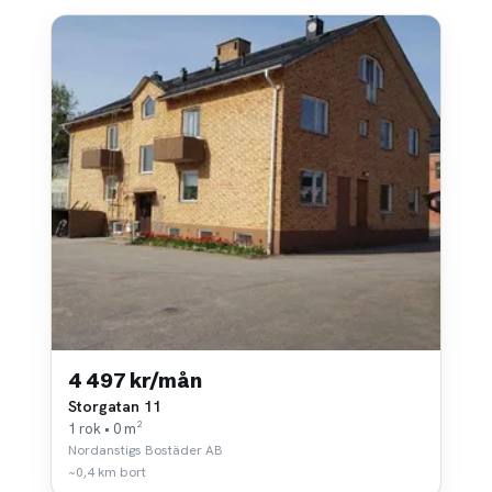
4 497 kr/mån
Storgatan 11
1 rok • 0 m²
Nordanstigs Bostäder AB
~0,4 km bort