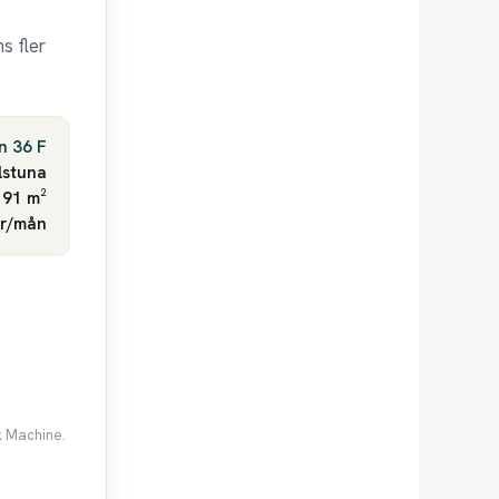
s fler
n 36 F
lstuna
 91 m²
kr/mån
k Machine.