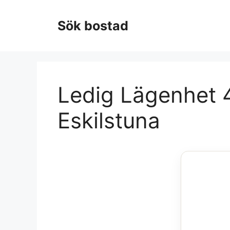
Hoppa
till
Sök bostad
innehåll
Ledig Lägenhet 4
Eskilstuna