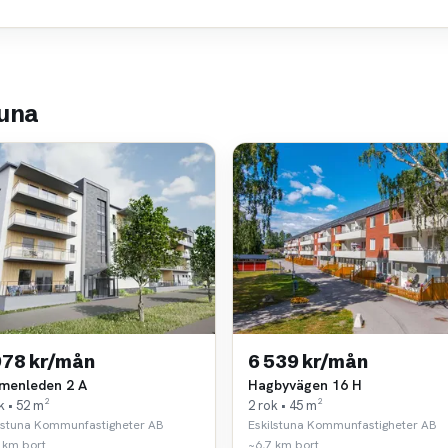
tuna
978 kr/mån
6 539 kr/mån
menleden 2 A
Hagbyvägen 16 H
k • 52 m²
2 rok • 45 m²
lstuna Kommunfastigheter AB
Eskilstuna Kommunfastigheter AB
 km bort
~6,7 km bort