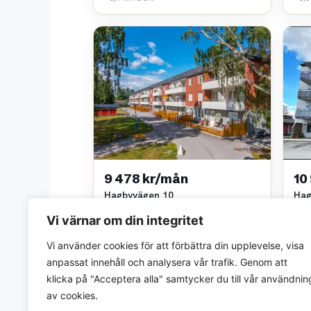
9 478 kr/mån
10
Hagbyvägen 10
Hag
2 rok • 57 m²
3 ro
Vi värnar om din integritet
Eskilstuna Kommunfastigheter AB
Eski
~6,7 km bort
~6,7
Vi använder cookies för att förbättra din upplevelse, visa
anpassat innehåll och analysera vår trafik. Genom att
klicka på "Acceptera alla" samtycker du till vår användnin
av cookies.