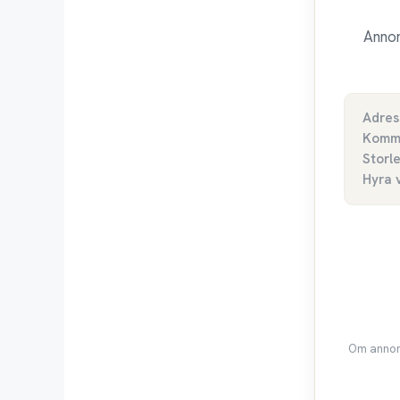
Annon
Adres
Komm
Storl
Hyra 
Om annons