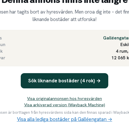
sen har tagits bort av hyresvärden. Men oroa dig inte – det finn
liknande bostäder att utforska!
s
Galléengata
un
Eski
ek
4 rum,
var
12 065 
Sök liknande bostäder (4 rok) →
Visa originalannonsen hos hyresvärden
Visa arkiverad version (Wayback Machine)
en är borttagen från hyresvärdens sida kan den finnas sparad i Waybac
Visa alla lediga bostäder på Galléengatan →