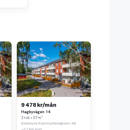
9 478 kr/mån
Hagbyvägen 14
2 rok • 57 m²
Eskilstuna Kommunfastigheter AB
~6,7 km bort