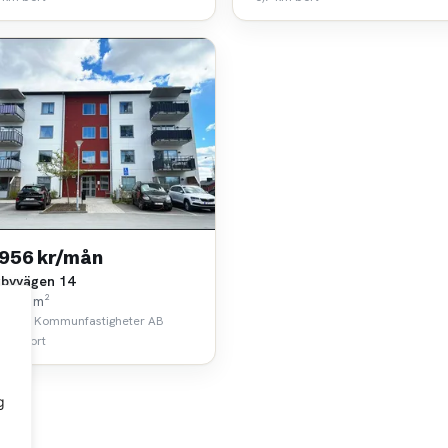
 956 kr/mån
byvägen 14
k • 57 m²
lstuna Kommunfastigheter AB
 km bort
g