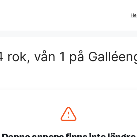
H
 rok, vån 1 på Galléen
Denna annons finns inte längre