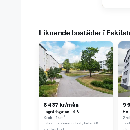
Liknande bostäder i Eskils
8 437 kr/mån
9 
Lagrådsgatan 14 B
Hol
3 rok • 64 m²
2 ro
Eskilstuna Kommunfastigheter AB
Eski
~3,9 km bort
~6,5