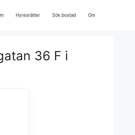
em
Hyresrätter
Sök bostad
Om
gatan 36 F i