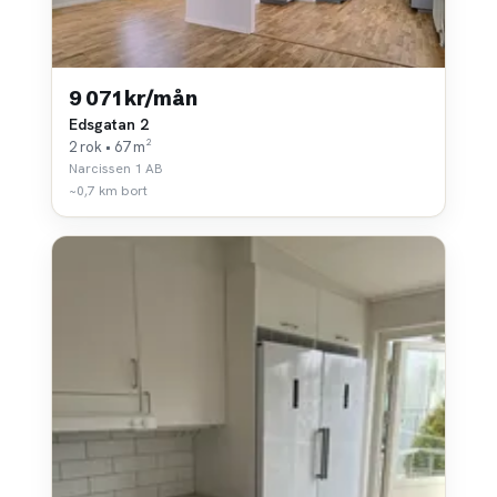
9 071 kr/mån
Edsgatan 2
2 rok • 67 m²
Narcissen 1 AB
~0,7 km bort