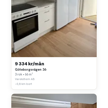
9 334 kr/mån
Göteborgsvägen 36
3 rok • 66 m²
Varekilhem AB
~0,8 km bort