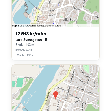
12 518 kr/mån
Lars Svensgatan 15
3 rok • 103 m²
EdetHus, AB
~0,9 km bort