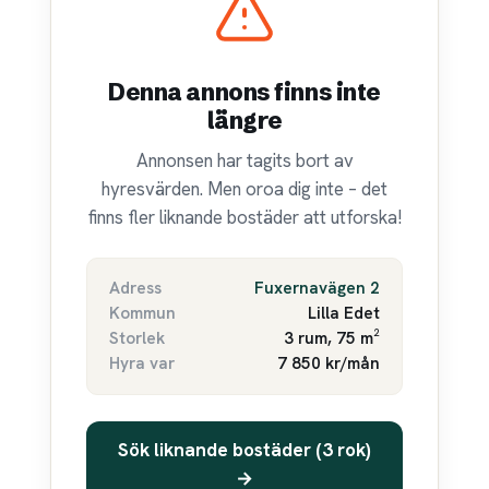
Denna annons finns inte
längre
Annonsen har tagits bort av
hyresvärden. Men oroa dig inte – det
finns fler liknande bostäder att utforska!
Adress
Fuxernavägen 2
Kommun
Lilla Edet
Storlek
3 rum, 75 m²
Hyra var
7 850 kr/mån
Sök liknande bostäder (3 rok)
→