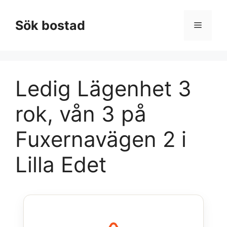
Hoppa
till
Sök bostad
Meny
innehåll
Ledig Lägenhet 3
rok, vån 3 på
Fuxernavägen 2 i
Lilla Edet