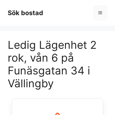
Hoppa
till
Sök bostad
Meny
innehåll
Ledig Lägenhet 2
rok, vån 6 på
Funäsgatan 34 i
Vällingby