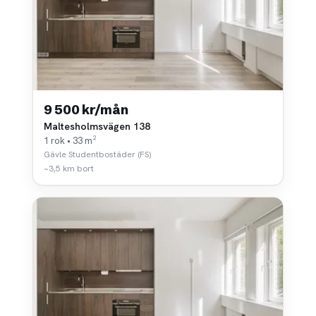
9 500 kr/mån
Maltesholmsvägen 138
1 rok • 33 m²
Gävle Studentbostäder (FS)
~3,5 km bort