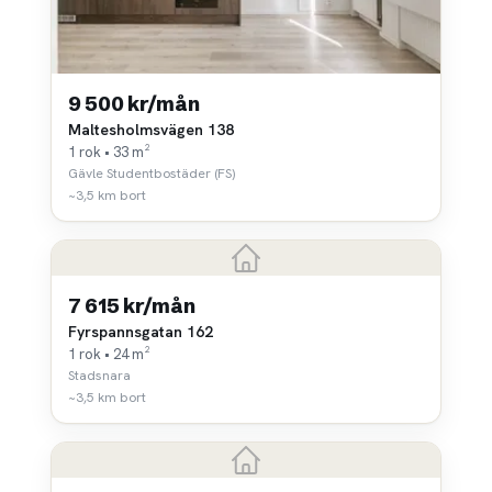
9 500 kr/mån
Maltesholmsvägen 138
1 rok • 33 m²
Gävle Studentbostäder (FS)
~3,5 km bort
7 615 kr/mån
Fyrspannsgatan 162
1 rok • 24 m²
Stadsnara
~3,5 km bort