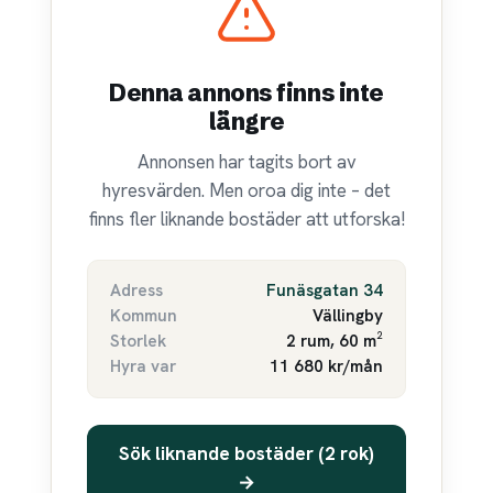
Denna annons finns inte
längre
Annonsen har tagits bort av
hyresvärden. Men oroa dig inte – det
finns fler liknande bostäder att utforska!
Adress
Funäsgatan 34
Kommun
Vällingby
Storlek
2 rum, 60 m²
Hyra var
11 680 kr/mån
Sök liknande bostäder (2 rok)
→