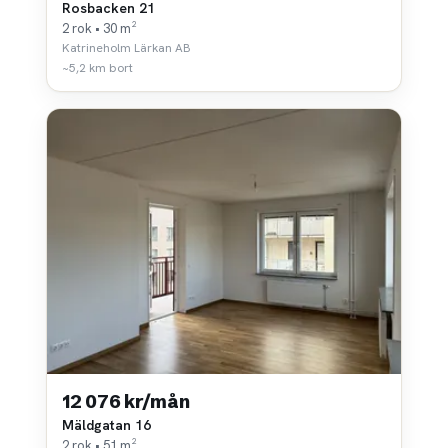
Rosbacken 21
2 rok • 30 m²
Katrineholm Lärkan AB
~5,2 km bort
12 076 kr/mån
Mäldgatan 16
2 rok • 51 m²