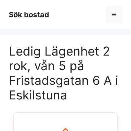
Hoppa
till
Sök bostad
Meny
innehåll
Ledig Lägenhet 2
rok, vån 5 på
Fristadsgatan 6 A i
Eskilstuna