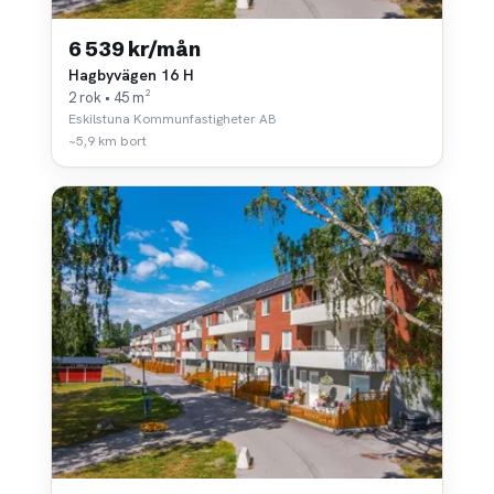
6 539 kr/mån
Hagbyvägen 16 H
2 rok • 45 m²
Eskilstuna Kommunfastigheter AB
~5,9 km bort