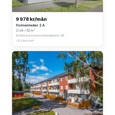
9 978 kr/mån
Holmenleden 2 A
2 rok • 52 m²
Eskilstuna Kommunfastigheter AB
~5,3 km bort