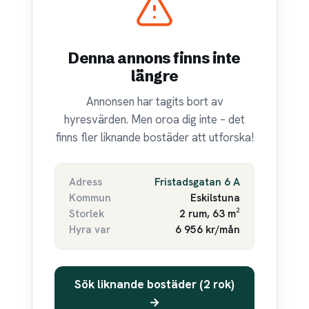
Denna annons finns inte
längre
Annonsen har tagits bort av
hyresvärden. Men oroa dig inte – det
finns fler liknande bostäder att utforska!
Adress
Fristadsgatan 6 A
Kommun
Eskilstuna
Storlek
2 rum, 63 m²
Hyra var
6 956 kr/mån
Sök liknande bostäder (2 rok)
→