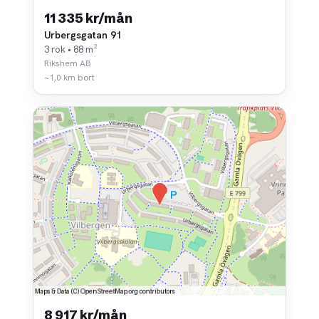
11 335 kr/mån
Urbergsgatan 91
3 rok • 88 m²
Rikshem AB
~1,0 km bort
8 917 kr/mån