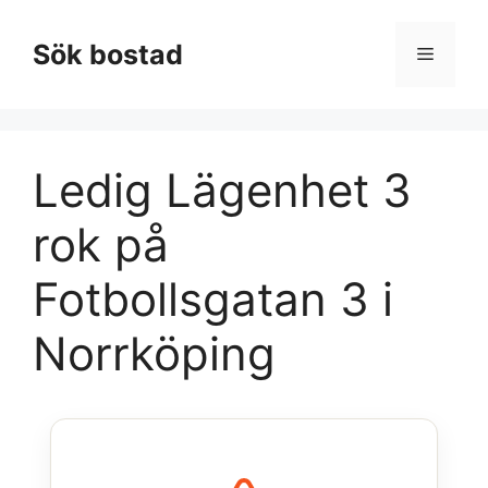
Hoppa
till
Sök bostad
Meny
innehåll
Ledig Lägenhet 3
rok på
Fotbollsgatan 3 i
Norrköping