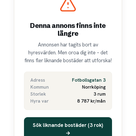
Denna annons finns inte
längre
Annonsen har tagits bort av
hyresvärden. Men oroa dig inte – det
finns fler liknande bostäder att utforska!
Adress
Fotbollsgatan 3
Kommun
Norrköping
Storlek
3 rum
Hyra var
8 787 kr/mån
Sök liknande bostäder (3 rok)
→