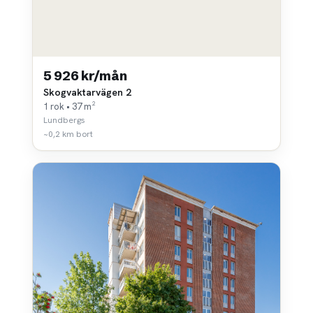
5 926 kr/mån
Skogvaktarvägen 2
1 rok • 37 m²
Lundbergs
~0,2 km bort