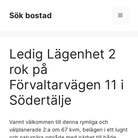
Hoppa
till
Sök bostad
Meny
innehåll
Ledig Lägenhet 2
rok på
Förvaltarvägen 11 i
Södertälje
Varmt välkommen till denna rymliga och
välplanerade 2:a om 67 kvm, belägen i ett lugnt
och naturnära område med närhet till både