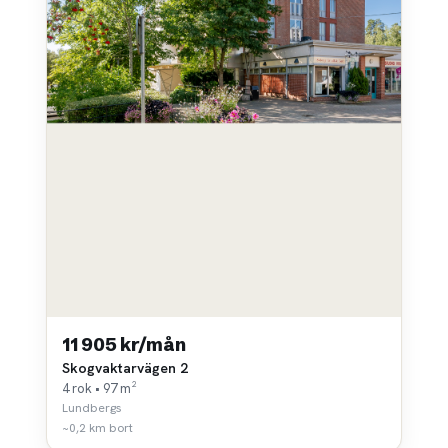
11 905 kr/mån
Skogvaktarvägen 2
4 rok • 97 m²
Lundbergs
~0,2 km bort