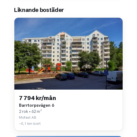
Liknande bostäder
7 794 kr/mån
Barrtorpsvägen 6
2 rok • 62 m²
Mofast AB
~0,1 km bort