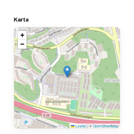
Karta
+
−
Leaflet
|
©
OpenStreetMap