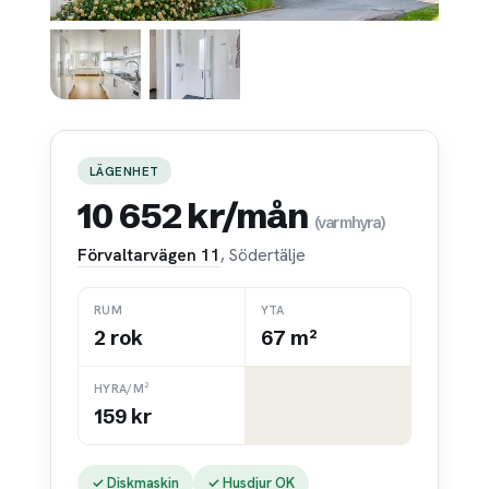
LÄGENHET
10 652 kr/mån
(varmhyra)
Förvaltarvägen 11
, Södertälje
RUM
YTA
2 rok
67 m²
HYRA/M²
159 kr
✓ Diskmaskin
✓ Husdjur OK