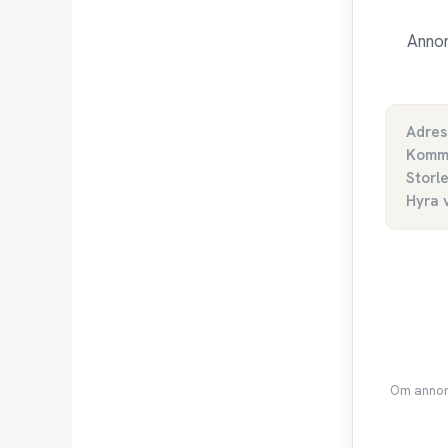
Annon
Adres
Komm
Storl
Hyra 
Om annons