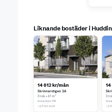
Liknande bostäder i Huddi
14 612 kr/mån
14
Skrinnarstigen 2A
Skr
3 rok • 61 m²
3 ro
Sveaviken PM
Svea
~6,9 km bort
~6,9