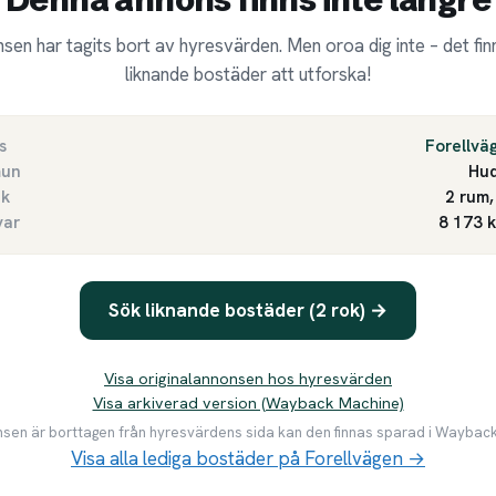
sen har tagits bort av hyresvärden. Men oroa dig inte – det finn
liknande bostäder att utforska!
s
Forellvä
un
Hu
ek
2 rum,
var
8 173 
Sök liknande bostäder (2 rok) →
Visa originalannonsen hos hyresvärden
Visa arkiverad version (Wayback Machine)
en är borttagen från hyresvärdens sida kan den finnas sparad i Waybac
Visa alla lediga bostäder på Forellvägen →