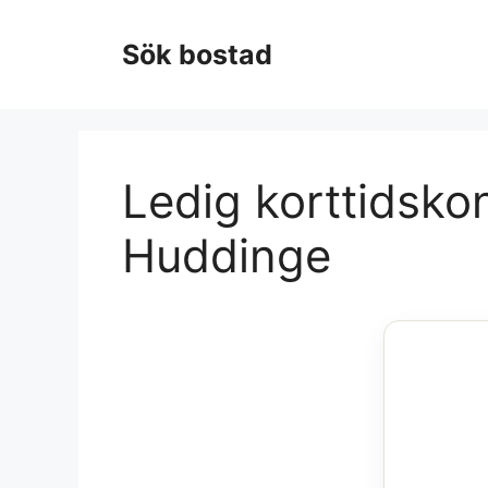
Hoppa
till
Sök bostad
innehåll
Ledig korttidskon
Huddinge