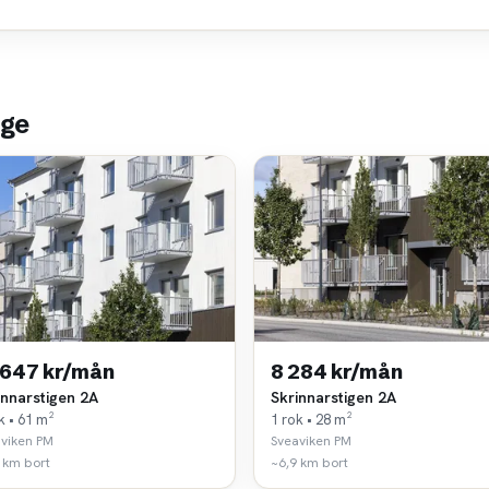
nge
 647 kr/mån
8 284 kr/mån
innarstigen 2A
Skrinnarstigen 2A
k • 61 m²
1 rok • 28 m²
viken PM
Sveaviken PM
 km bort
~6,9 km bort