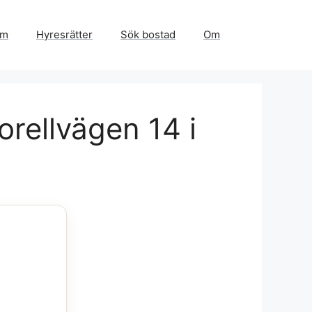
em
Hyresrätter
Sök bostad
Om
orellvägen 14 i