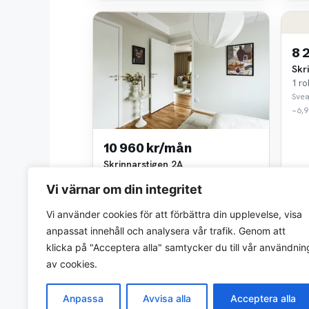
8 
Skr
1 ro
Svea
~6,9
10 960 kr/mån
Skrinnarstigen 2A
2 rok • 41 m²
Vi värnar om din integritet
Sveaviken PM
~6,9 km bort
Vi använder cookies för att förbättra din upplevelse, visa
anpassat innehåll och analysera vår trafik. Genom att
klicka på "Acceptera alla" samtycker du till vår användnin
av cookies.
Anpassa
Avvisa alla
Acceptera alla