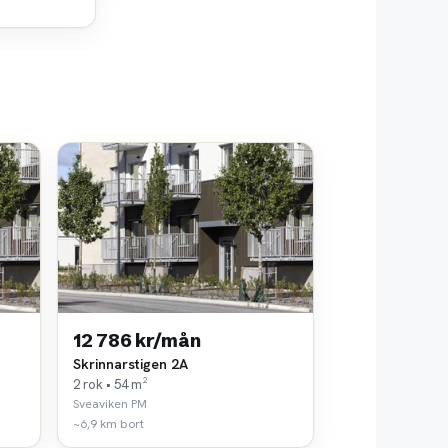
12 786 kr/mån
Skrinnarstigen 2A
2 rok • 54 m²
Sveaviken PM
~6,9 km bort