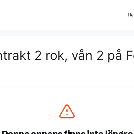
H
trakt 2 rok, vån 2 på F
Denna annons finns inte längre