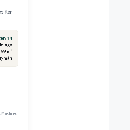
s fler
gen 14
ddinge
 69 m²
kr/mån
k Machine.