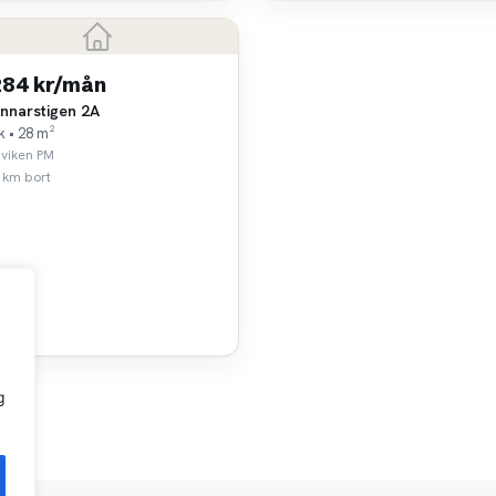
284 kr/mån
innarstigen 2A
k • 28 m²
viken PM
 km bort
g