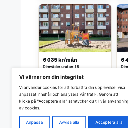
6 035 kr/mån
6 
Dimvädersgatan 18
Dim
2 rok • 63 m²
3 ro
Vi värnar om din integritet
Göteborgs stads bostadsaktiebolag
Göte
~4,9 km bort
~4,9
Vi använder cookies för att förbättra din upplevelse, visa
anpassat innehåll och analysera vår trafik. Genom att
klicka på "Acceptera alla" samtycker du till vår användnin
av cookies.
Anpassa
Avvisa alla
Acceptera alla