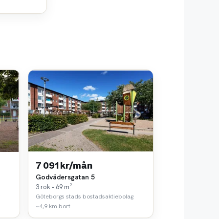
7 091 kr/mån
Godvädersgatan 5
3 rok • 69 m²
Göteborgs stads bostadsaktiebolag
~4,9 km bort