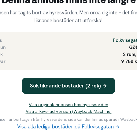
sen har tagits bort av hyresvärden. Men oroa dig inte – det finn
liknande bostäder att utforska!
s
Folkvisega
un
Göt
ek
2 rum,
var
9 788 
Sök liknande bostäder (2 rok) →
Visa originalannonsen hos hyresvärden
Visa arkiverad version (Wayback Machine)
en är borttagen från hyresvärdens sida kan den finnas sparad i Waybac
Visa alla lediga bostäder på Folkvisegatan →