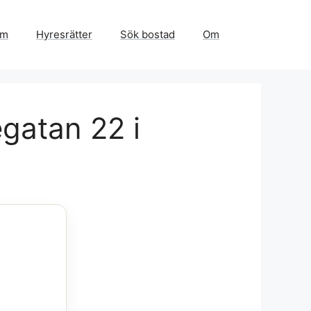
em
Hyresrätter
Sök bostad
Om
egatan 22 i