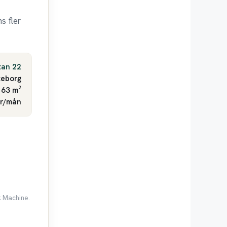
s fler
tan 22
eborg
 63 m²
kr/mån
k Machine.