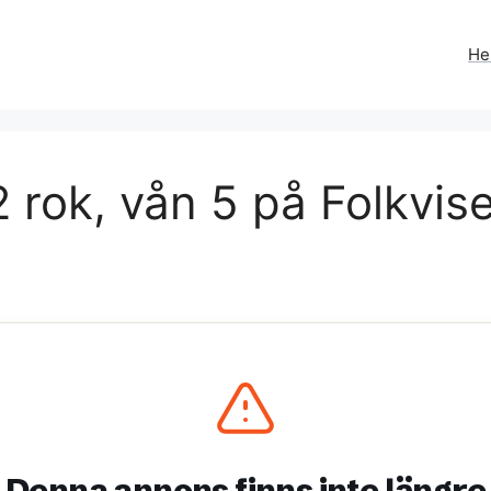
H
 rok, vån 5 på Folkvis
Denna annons finns inte längre