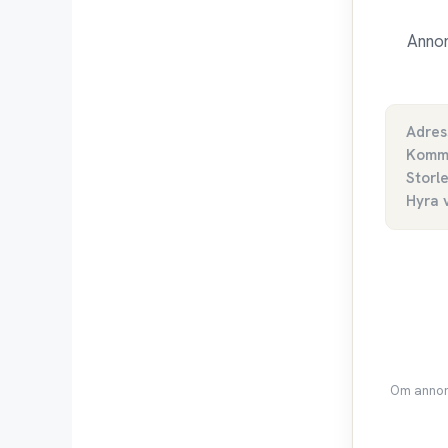
Annon
Adres
Komm
Storl
Hyra 
Om annons