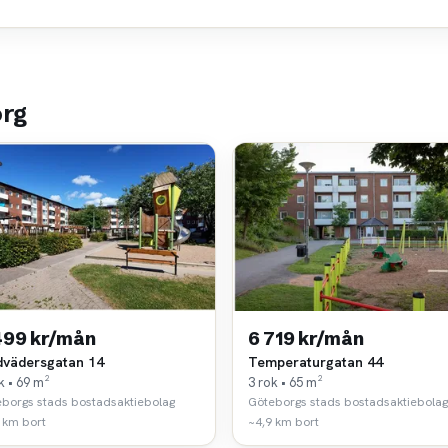
org
499 kr/mån
6 719 kr/mån
vädersgatan 14
Temperaturgatan 44
k • 69 m²
3 rok • 65 m²
borgs stads bostadsaktiebolag
Göteborgs stads bostadsaktiebolag
 km bort
~4,9 km bort