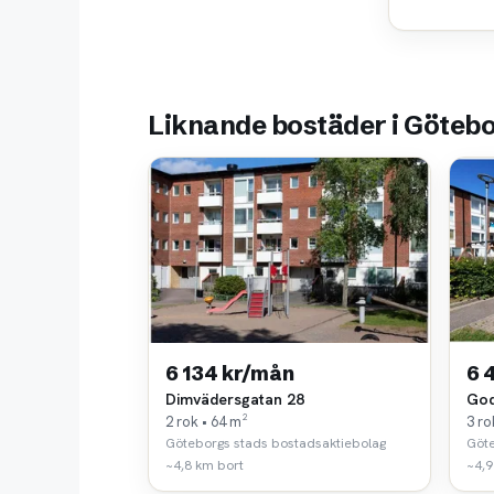
Liknande bostäder i Göteb
6 134 kr/mån
6 
Dimvädersgatan 28
God
2 rok • 64 m²
3 ro
Göteborgs stads bostadsaktiebolag
Göte
~4,8 km bort
~4,9