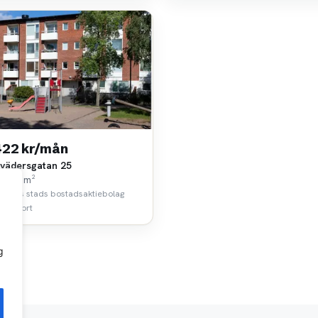
422 kr/mån
vädersgatan 25
k • 69 m²
borgs stads bostadsaktiebolag
 km bort
g