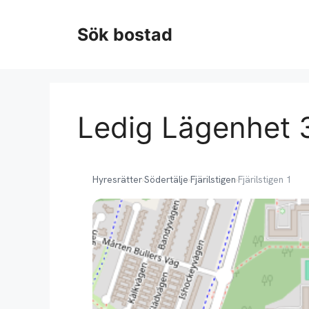
Hoppa
till
Sök bostad
innehåll
Ledig Lägenhet 3 
Hyresrätter
›
Södertälje
›
Fjärilstigen
›
Fjärilstigen 1