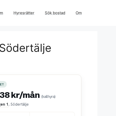
em
Hyresrätter
Sök bostad
Om
 Södertälje
ET
838 kr/mån
(kallhyra)
gen 1
, Södertälje