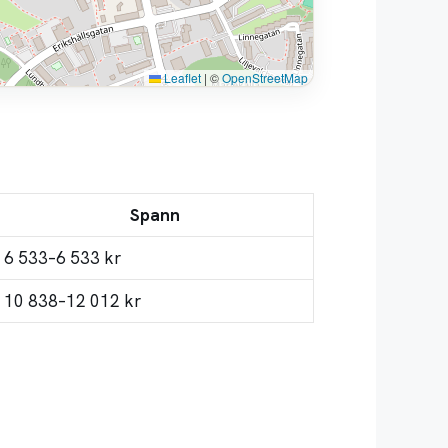
Leaflet
|
©
OpenStreetMap
Spann
6 533–6 533 kr
10 838–12 012 kr