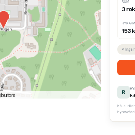
RUM
3 ro
HYRA/M
153 k
✗ Inga 
HY
R
Ri
Källa: rik
Hyresvärde