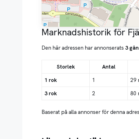
Marknadshistorik för Fjä
Den här adressen har annonserats
3 gån
Storlek
Antal
1 rok
1
29 
3 rok
2
80 
Baserat på alla annonser för denna adre