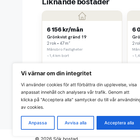
Liknande bostäder
6 156 kr/mån
6 
Grönkvist gränd 19
Grö
2 rok • 47 m²
2 ro
Månsbro Fastigheter
Måns
~1,4 km bort
~1,4
Vi värnar om din integritet
Vi använder cookies för att förbättra din upplevelse, visa
anpassat innehåll och analysera vår trafik. Genom att
klicka på "Acceptera alla" samtycker du till vår användnin
av cookies.
Anpassa
Avvisa alla
Acceptera alla
© 2026 Sök bostad.