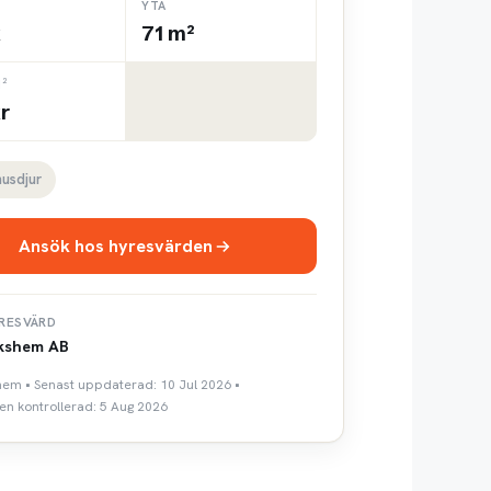
YTA
k
71 m²
²
r
husdjur
Ansök hos hyresvärden
RESVÄRD
kshem AB
shem • Senast uppdaterad: 10 Jul 2026 •
n kontrollerad: 5 Aug 2026