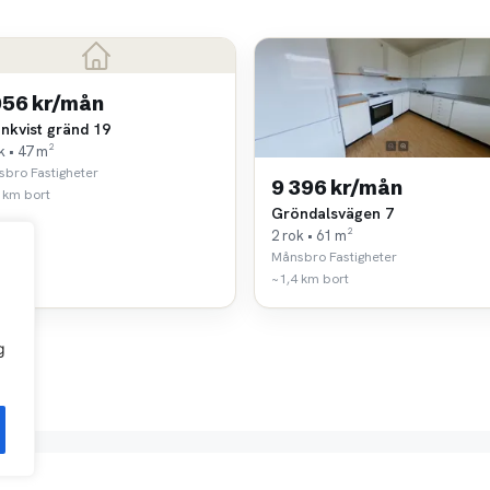
056 kr/mån
nkvist gränd 19
k • 47 m²
bro Fastigheter
9 396 kr/mån
 km bort
Gröndalsvägen 7
2 rok • 61 m²
Månsbro Fastigheter
~1,4 km bort
g