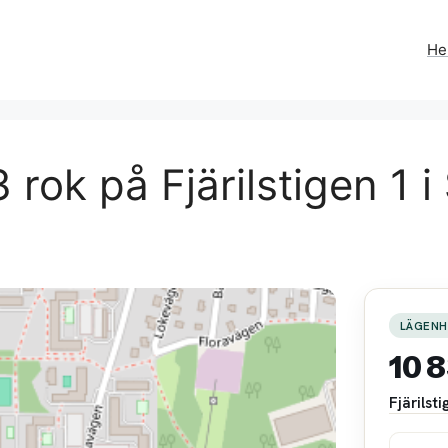
H
rok på Fjärilstigen 1 i
LÄGENH
10 
Fjärilsti