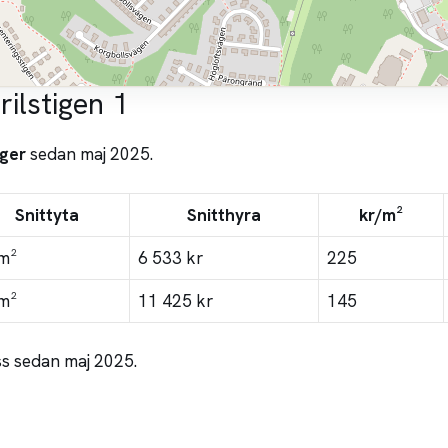
rilstigen 1
ger
sedan maj 2025.
Snittyta
Snitthyra
kr/m²
m²
6 533 kr
225
m²
11 425 kr
145
ss sedan maj 2025.