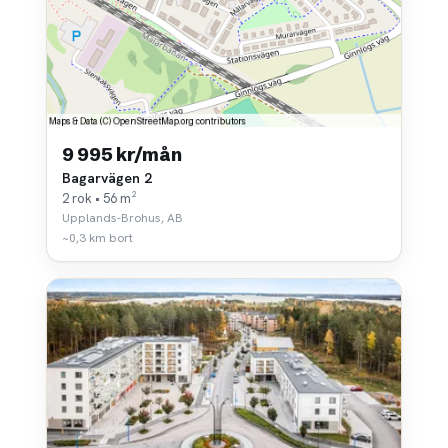
9 995 kr/mån
Bagarvägen 2
2 rok • 56 m²
Upplands-Brohus, AB
~0,3 km bort