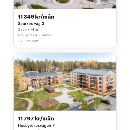
11 346 kr/mån
Sparres väg 3
3 rok • 74 m²
Fastighets AB Balder
~1,1 km bort
11 797 kr/mån
Husbytorpsvägen 7