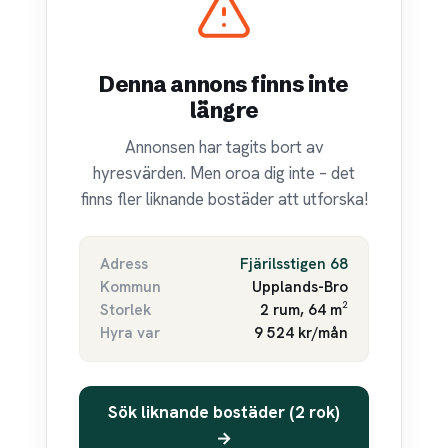
Denna annons finns inte
längre
Annonsen har tagits bort av
hyresvärden. Men oroa dig inte – det
finns fler liknande bostäder att utforska!
Adress
Fjärilsstigen 68
Kommun
Upplands-Bro
Storlek
2 rum, 64 m²
Hyra var
9 524 kr/mån
Sök liknande bostäder (2 rok)
→