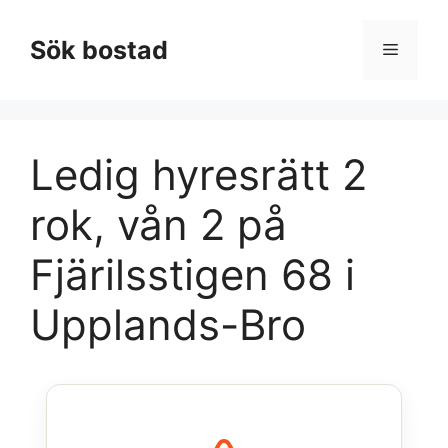
Hoppa
till
Sök bostad
Meny
innehåll
Ledig hyresrätt 2
rok, vån 2 på
Fjärilsstigen 68 i
Upplands-Bro