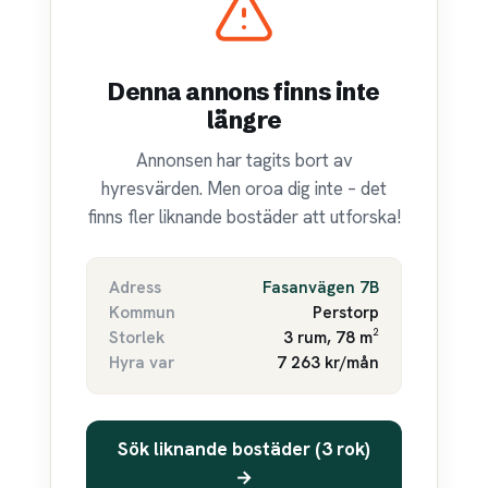
Denna annons finns inte
längre
Annonsen har tagits bort av
hyresvärden. Men oroa dig inte – det
finns fler liknande bostäder att utforska!
Adress
Fasanvägen 7B
Kommun
Perstorp
Storlek
3 rum, 78 m²
Hyra var
7 263 kr/mån
Sök liknande bostäder (3 rok)
→