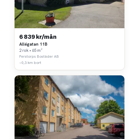
6 839 kr/mån
Allégatan 11B
2 rok • 65 m²
Perstorps Bostäder AB
~0,3 km bort