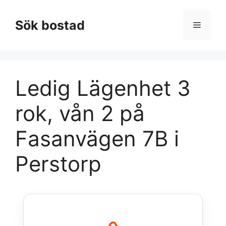
Hoppa
till
Sök bostad
Meny
innehåll
Ledig Lägenhet 3
rok, vån 2 på
Fasanvägen 7B i
Perstorp