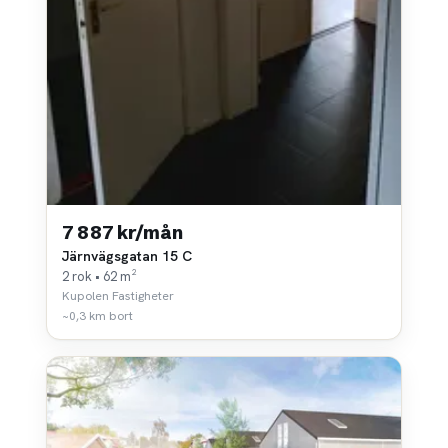
7 887 kr/mån
Järnvägsgatan 15 C
2 rok • 62 m²
Kupolen Fastigheter
~0,3 km bort