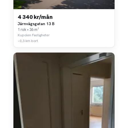
4 340 kr/mån
Järnvägsgatan 13 B
1 rok • 36 m²
Kupolen Fastigheter
~0,3 km bort