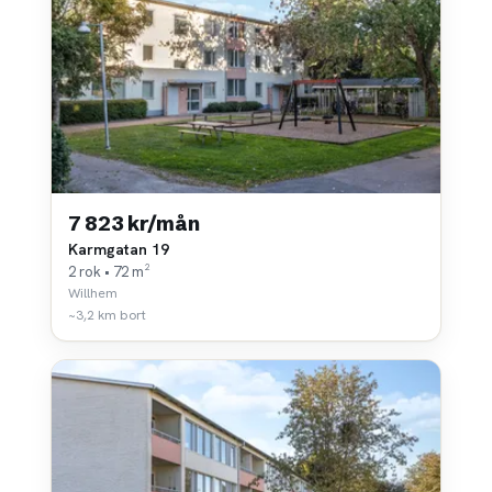
7 823 kr/mån
Karmgatan 19
2 rok • 72 m²
Willhem
~3,2 km bort