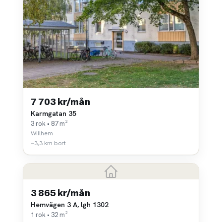
7 703 kr/mån
Karmgatan 35
3 rok • 87 m²
Willhem
~3,3 km bort
3 865 kr/mån
Hemvägen 3 A, lgh 1302
1 rok • 32 m²