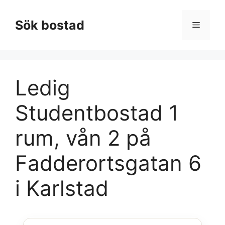
Hoppa
till
Sök bostad
Meny
innehåll
Ledig
Studentbostad 1
rum, vån 2 på
Fadderortsgatan 6
i Karlstad