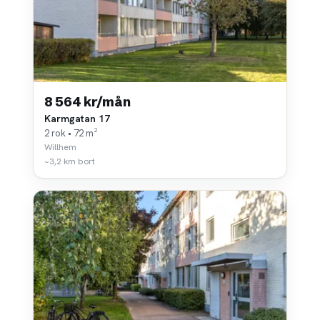
8 564 kr/mån
Karmgatan 17
2 rok • 72 m²
Willhem
~3,2 km bort