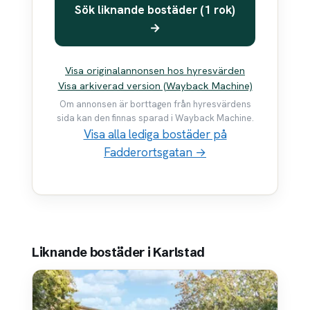
Sök liknande bostäder (1 rok)
→
Visa originalannonsen hos hyresvärden
Visa arkiverad version (Wayback Machine)
Om annonsen är borttagen från hyresvärdens
sida kan den finnas sparad i Wayback Machine.
Visa alla lediga bostäder på
Fadderortsgatan →
Liknande bostäder i Karlstad