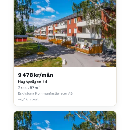
9 478 kr/mån
Hagbyvägen 14
2 rok • 57 m²
Eskilstuna Kommunfastigheter AB
~6,7 km bort