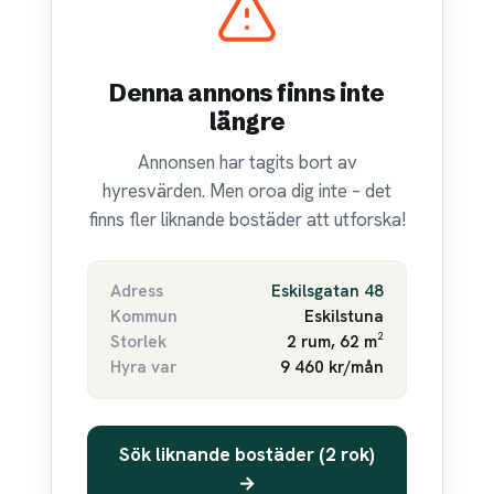
Denna annons finns inte
längre
Annonsen har tagits bort av
hyresvärden. Men oroa dig inte – det
finns fler liknande bostäder att utforska!
Adress
Eskilsgatan 48
Kommun
Eskilstuna
Storlek
2 rum, 62 m²
Hyra var
9 460 kr/mån
Sök liknande bostäder (2 rok)
→