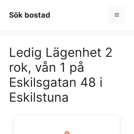
Hoppa
till
Sök bostad
Meny
innehåll
Ledig Lägenhet 2
rok, vån 1 på
Eskilsgatan 48 i
Eskilstuna