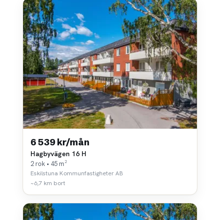
6 539 kr/mån
Hagbyvägen 16 H
2 rok • 45 m²
Eskilstuna Kommunfastigheter AB
~6,7 km bort