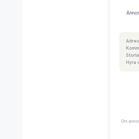
Annon
Adres
Komm
Storl
Hyra 
Om annons