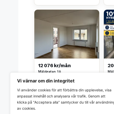
12 076 kr/mån
20
Mäldgatan 16
Mäl
2 rok • 51 m²
4 ro
Vi värnar om din integritet
Sveaviken PM
Nia
~5,8 km bort
~5,9
Vi använder cookies för att förbättra din upplevelse, visa
anpassat innehåll och analysera vår trafik. Genom att
klicka på "Acceptera alla" samtycker du till vår användnin
av cookies.