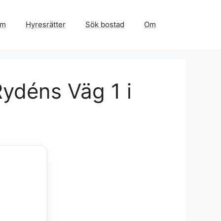
em
Hyresrätter
Sök bostad
Om
Rydéns Väg 1 i