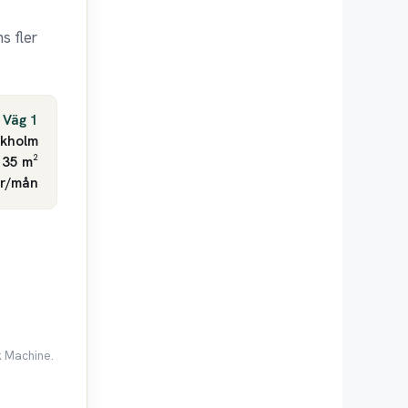
s fler
 Väg 1
ckholm
 35 m²
kr/mån
k Machine.