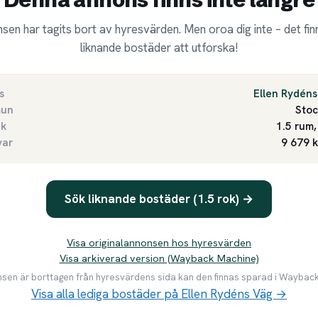
sen har tagits bort av hyresvärden. Men oroa dig inte – det finn
liknande bostäder att utforska!
s
Ellen Rydéns
un
Sto
ek
1.5 rum,
var
9 679 
Sök liknande bostäder (1.5 rok) →
Visa originalannonsen hos hyresvärden
Visa arkiverad version (Wayback Machine)
en är borttagen från hyresvärdens sida kan den finnas sparad i Waybac
Visa alla lediga bostäder på Ellen Rydéns Väg →