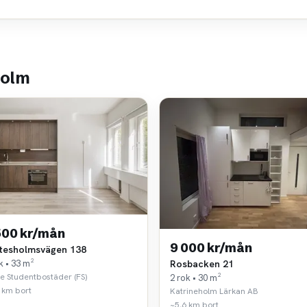
holm
500 kr/mån
9 000 kr/mån
tesholmsvägen 138
k • 33 m²
Rosbacken 21
e Studentbostäder (FS)
2 rok • 30 m²
 km bort
Katrineholm Lärkan AB
~5,6 km bort