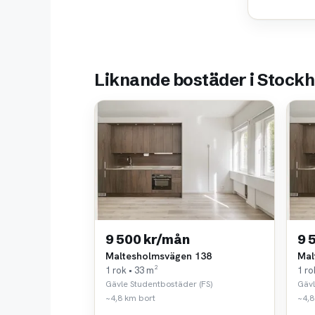
Liknande bostäder i Stock
9 500 kr/mån
9 
Maltesholmsvägen 138
Mal
1 rok • 33 m²
1 ro
Gävle Studentbostäder (FS)
Gävl
~4,8 km bort
~4,8