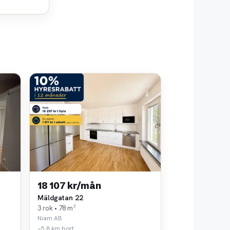
18 107 kr/mån
Mäldgatan 22
3 rok • 78 m²
Niam AB
~5,8 km bort