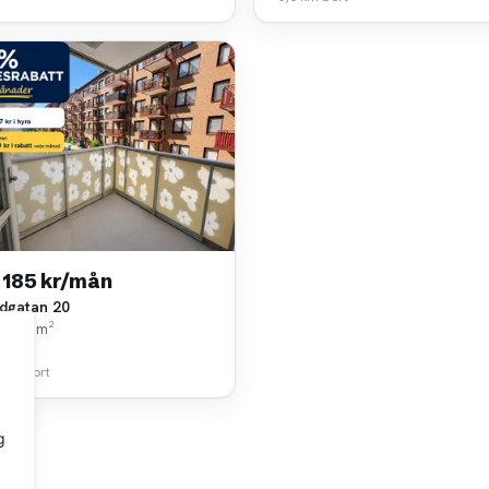
 185 kr/mån
dgatan 20
k • 86 m²
m AB
 km bort
g