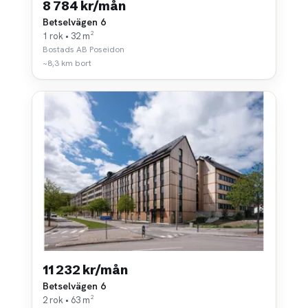
8 784 kr/mån
Betselvägen 6
1 rok • 32 m²
Bostads AB Poseidon
~8,3 km bort
11 232 kr/mån
Betselvägen 6
2 rok • 63 m²