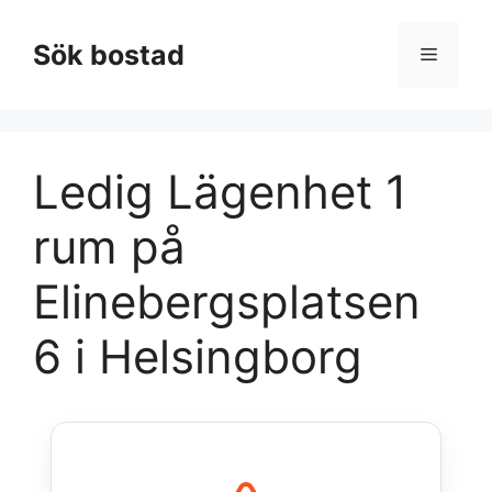
Hoppa
till
Sök bostad
Meny
innehåll
Ledig Lägenhet 1
rum på
Elinebergsplatsen
6 i Helsingborg