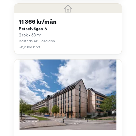
11 366 kr/mån
Betselvägen 6
2 rok • 63 m²
Bostads AB Poseidon
~8,3 km bort