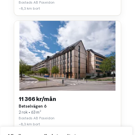
Bostads AB Poseidon
~8,3 km bort
11 366 kr/mån
Betselvägen 6
2 rok • 63 m²
Bostads AB Poseidon
~8,3 km bort