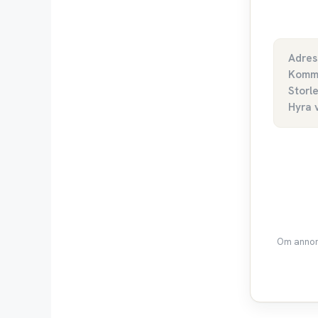
Adres
Komm
Storl
Hyra 
Om annons