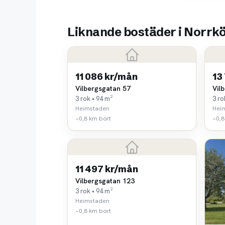
Liknande bostäder i Norrk
11 086 kr/mån
13
Vilbergsgatan 57
Vil
3 rok • 94 m²
3 ro
Heimstaden
Hei
~0,8 km bort
~0,8
11 497 kr/mån
Vilbergsgatan 123
3 rok • 94 m²
Heimstaden
~0,8 km bort