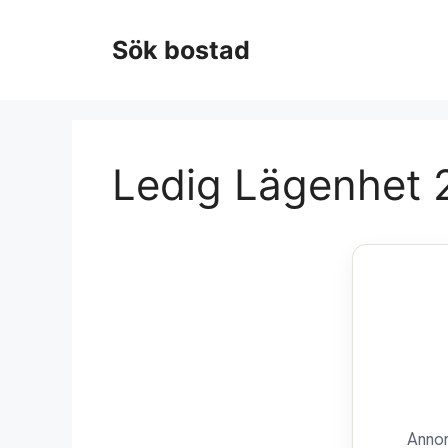
Hoppa
till
Sök bostad
innehåll
Ledig Lägenhet 2
Annon