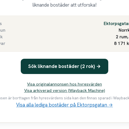
liknande bostäder att utforska!
s
Ektorpsgata
un
Norr
ek
2 rum,
var
8 171 
Sök liknande bostäder (2 rok) →
Visa originalannonsen hos hyresvärden
Visa arkiverad version (Wayback Machine)
en är borttagen från hyresvärdens sida kan den finnas sparad i Waybac
Visa alla lediga bostäder på Ektorpsgatan →