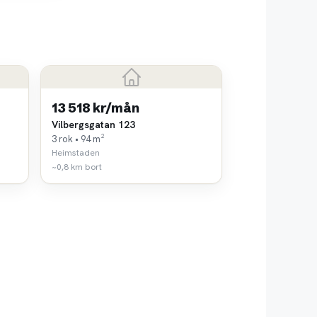
13 518 kr/mån
Vilbergsgatan 123
3 rok • 94 m²
Heimstaden
~0,8 km bort