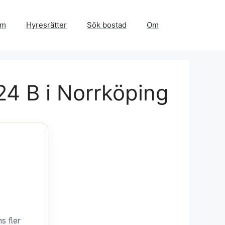
em
Hyresrätter
Sök bostad
Om
24 B i Norrköping
s fler