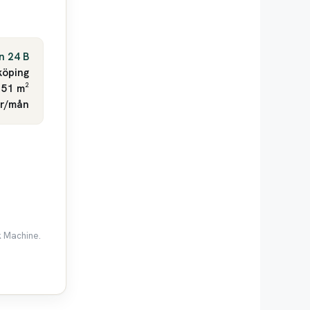
n 24 B
köping
 51 m²
kr/mån
k Machine.