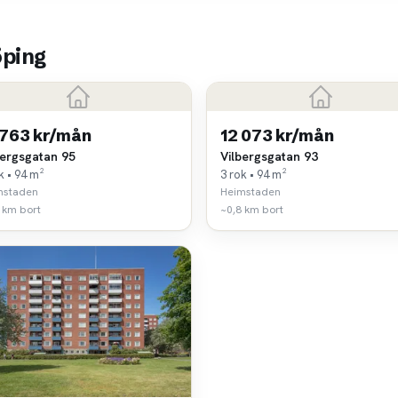
öping
 763 kr/mån
12 073 kr/mån
bergsgatan 95
Vilbergsgatan 93
k • 94 m²
3 rok • 94 m²
mstaden
Heimstaden
 km bort
~0,8 km bort