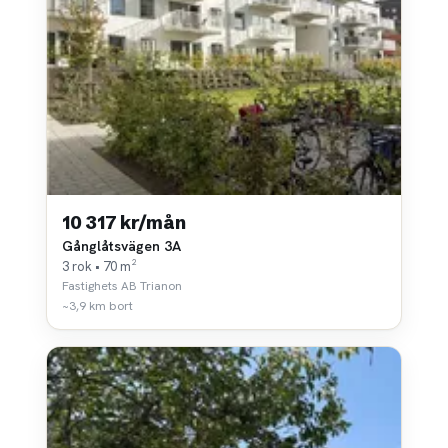
10 317 kr/mån
Gånglåtsvägen 3A
3 rok • 70 m²
Fastighets AB Trianon
~3,9 km bort