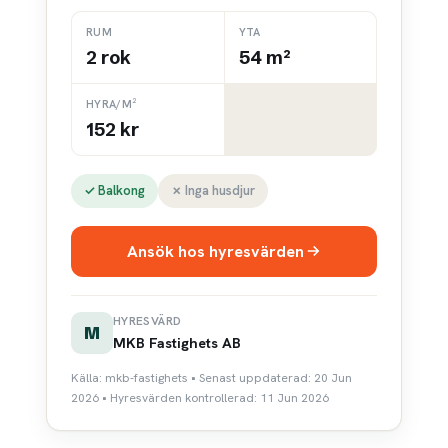
RUM
YTA
2 rok
54 m²
HYRA/M²
152 kr
✓ Balkong
✗ Inga husdjur
Ansök hos hyresvärden
HYRESVÄRD
M
MKB Fastighets AB
Källa: mkb-fastighets • Senast uppdaterad: 20 Jun
2026 • Hyresvärden kontrollerad: 11 Jun 2026