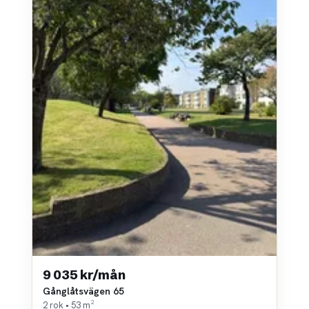
9 035 kr/mån
Gånglåtsvägen 65
2 rok • 53 m²