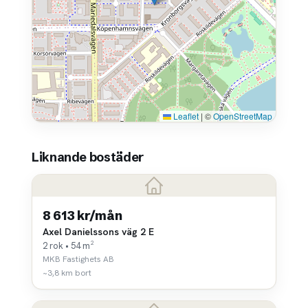
Leaflet
|
©
OpenStreetMap
Liknande bostäder
8 613 kr/mån
Axel Danielssons väg 2 E
2 rok • 54 m²
MKB Fastighets AB
~3,8 km bort