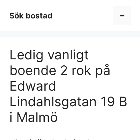
Hoppa
till
Sök bostad
Meny
innehåll
Ledig vanligt
boende 2 rok på
Edward
Lindahlsgatan 19 B
i Malmö