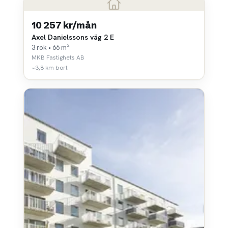
10 257 kr/mån
Axel Danielssons väg 2 E
3 rok • 66 m²
MKB Fastighets AB
~3,8 km bort