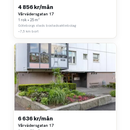
4 856 kr/mån
Vårvädersgatan 17
1 rok • 25 m²
Göteborgs stads bostadsaktiebolag
~7,5 km bort
6 636 kr/mån
Vårvädersgatan 17