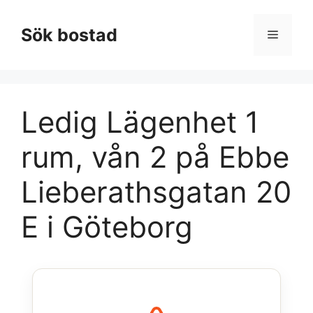
Hoppa
till
Sök bostad
Meny
innehåll
Ledig Lägenhet 1
rum, vån 2 på Ebbe
Lieberathsgatan 20
E i Göteborg