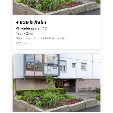
4 839 kr/mån
Vårvädersgatan 17
1 rok • 25 m²
Göteborgs stads bostadsaktiebolag
~7,5 km bort