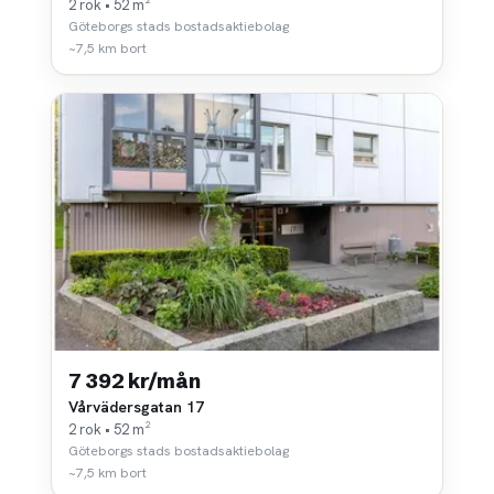
2 rok • 52 m²
Göteborgs stads bostadsaktiebolag
~7,5 km bort
7 392 kr/mån
Vårvädersgatan 17
2 rok • 52 m²
Göteborgs stads bostadsaktiebolag
~7,5 km bort