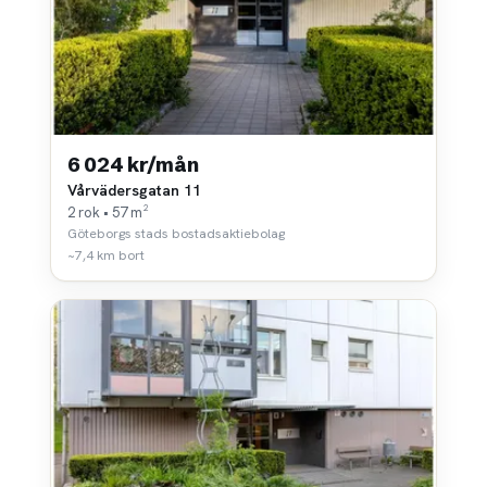
6 024 kr/mån
Vårvädersgatan 11
2 rok • 57 m²
Göteborgs stads bostadsaktiebolag
~7,4 km bort