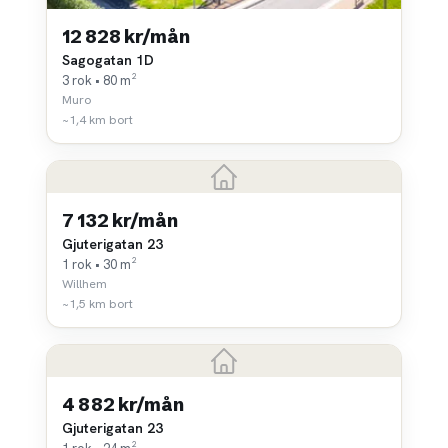
12 828 kr/mån
Sagogatan 1D
3 rok • 80 m²
Muro
~1,4 km bort
7 132 kr/mån
Gjuterigatan 23
1 rok • 30 m²
Willhem
~1,5 km bort
4 882 kr/mån
Gjuterigatan 23