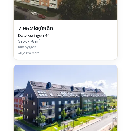
7 952 kr/mån
Dalviksringen 41
3 rok • 78 m²
Riksbyggen
~0,6 km bort