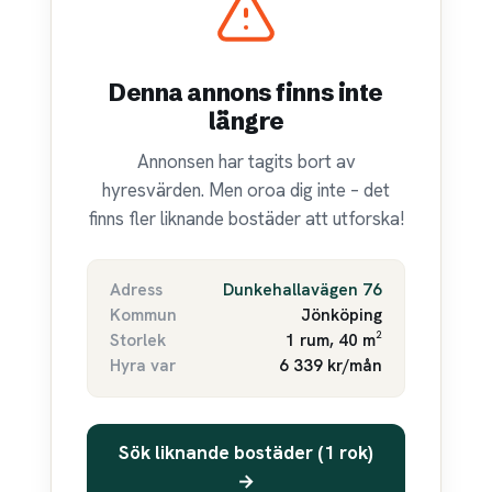
Denna annons finns inte
längre
Annonsen har tagits bort av
hyresvärden. Men oroa dig inte – det
finns fler liknande bostäder att utforska!
Adress
Dunkehallavägen 76
Kommun
Jönköping
Storlek
1 rum, 40 m²
Hyra var
6 339 kr/mån
Sök liknande bostäder (1 rok)
→