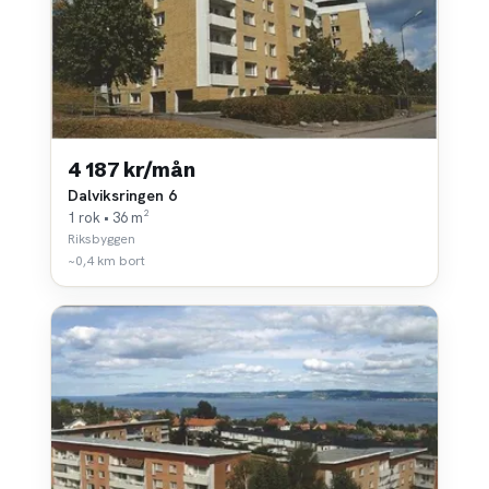
4 187 kr/mån
Dalviksringen 6
1 rok • 36 m²
Riksbyggen
~0,4 km bort