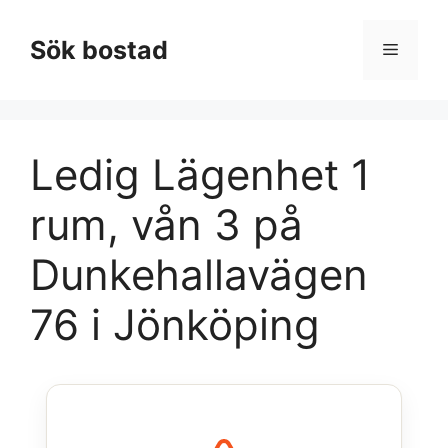
Hoppa
till
Sök bostad
Meny
innehåll
Ledig Lägenhet 1
rum, vån 3 på
Dunkehallavägen
76 i Jönköping