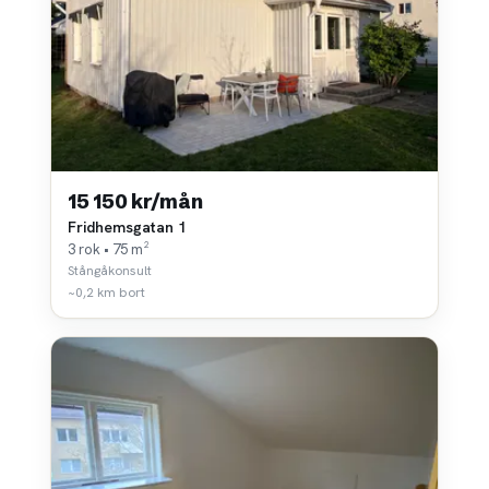
15 150 kr/mån
Fridhemsgatan 1
3 rok • 75 m²
Stångåkonsult
~0,2 km bort