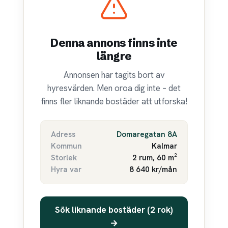
Denna annons finns inte
längre
Annonsen har tagits bort av
hyresvärden. Men oroa dig inte – det
finns fler liknande bostäder att utforska!
Adress
Domaregatan 8A
Kommun
Kalmar
Storlek
2 rum, 60 m²
Hyra var
8 640 kr/mån
Sök liknande bostäder (2 rok)
→