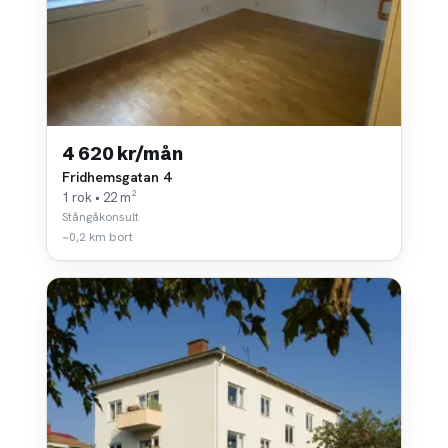
4 620 kr/mån
Fridhemsgatan 4
1 rok • 22 m²
Stångåkonsult
~0,2 km bort