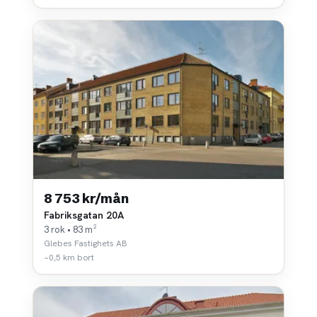
8 753 kr/mån
Fabriksgatan 20A
3 rok • 83 m²
Glebes Fastighets AB
~0,5 km bort