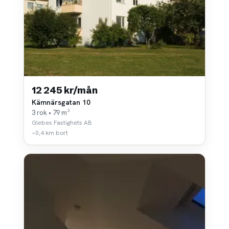
12 245 kr/mån
Kämnärsgatan 10
3 rok • 79 m²
Glebes Fastighets AB
~0,4 km bort