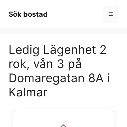
Hoppa
till
Sök bostad
Meny
innehåll
Ledig Lägenhet 2
rok, vån 3 på
Domaregatan 8A i
Kalmar