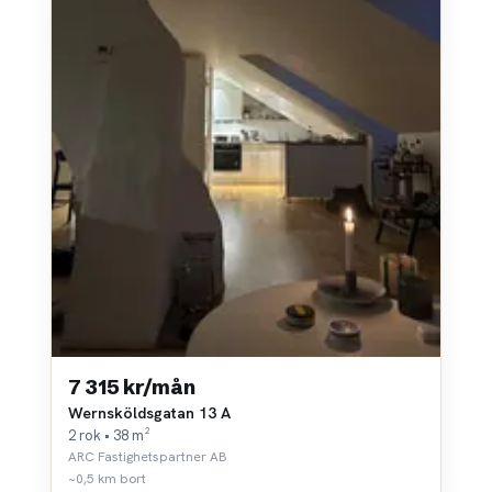
7 315 kr/mån
Wernsköldsgatan 13 A
2 rok • 38 m²
ARC Fastighetspartner AB
~0,5 km bort