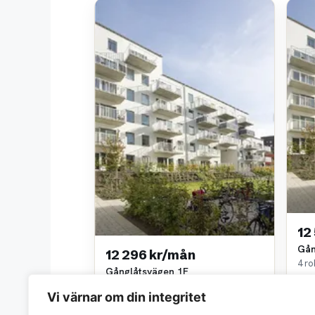
12
Gån
12 296 kr/mån
4 ro
Gånglåtsvägen 1F
Fast
4 rok • 87 m²
~1,3
Vi värnar om din integritet
Fastighets AB Trianon
~1,3 km bort