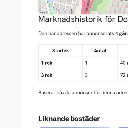
Marknadshistorik för D
Den här adressen har annonserats
4 gån
Storlek
Antal
1 rok
1
40 
3 rok
3
72 
Baserat på alla annonser för denna adre
Liknande bostäder