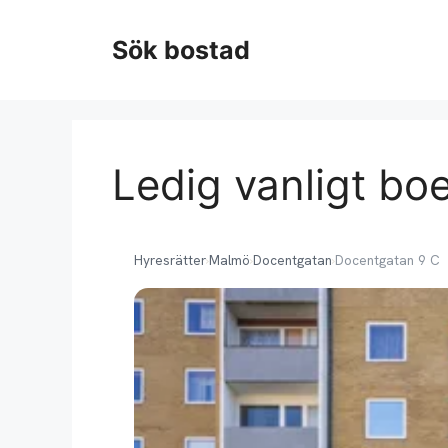
Hoppa
till
Sök bostad
innehåll
Ledig vanligt bo
Hyresrätter
›
Malmö
›
Docentgatan
›
Docentgatan 9 C