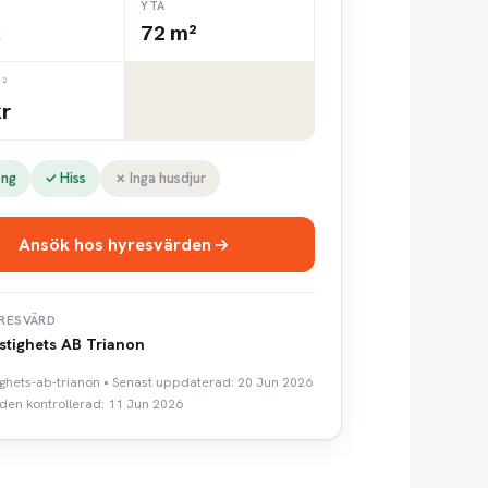
YTA
k
72 m²
²
kr
ong
✓ Hiss
✗ Inga husdjur
Ansök hos hyresvärden
RESVÄRD
stighets AB Trianon
tighets-ab-trianon • Senast uppdaterad: 20 Jun 2026
den kontrollerad: 11 Jun 2026