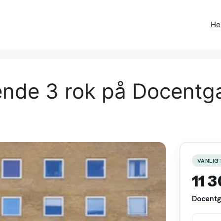
H
ende 3 rok på Docentg
VANLIG
11 
Docentg