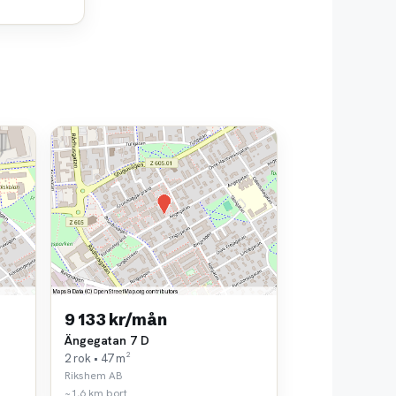
9 133 kr/mån
Ängegatan 7 D
2 rok • 47 m²
Rikshem AB
~1,6 km bort