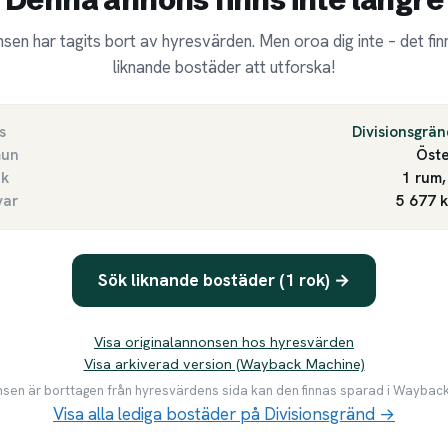
sen har tagits bort av hyresvärden. Men oroa dig inte – det finn
liknande bostäder att utforska!
s
Divisionsgrän
un
Öst
ek
1 rum,
var
5 677 
Sök liknande bostäder (1 rok) →
Visa originalannonsen hos hyresvärden
Visa arkiverad version (Wayback Machine)
en är borttagen från hyresvärdens sida kan den finnas sparad i Waybac
Visa alla lediga bostäder på Divisionsgränd →