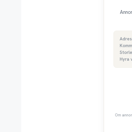
Annon
Adres
Komm
Storl
Hyra 
Om annons