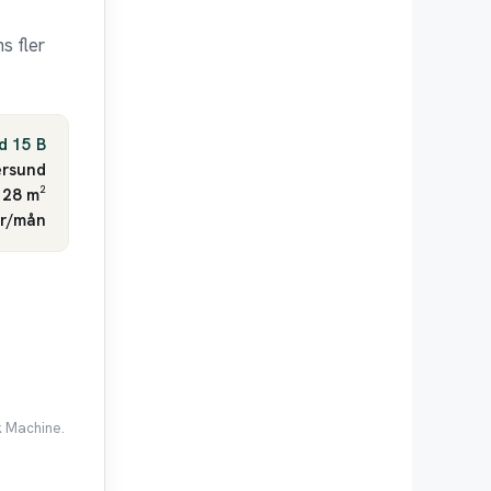
s fler
d 15 B
ersund
 28 m²
kr/mån
k Machine.