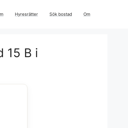
em
Hyresrätter
Sök bostad
Om
 15 B i