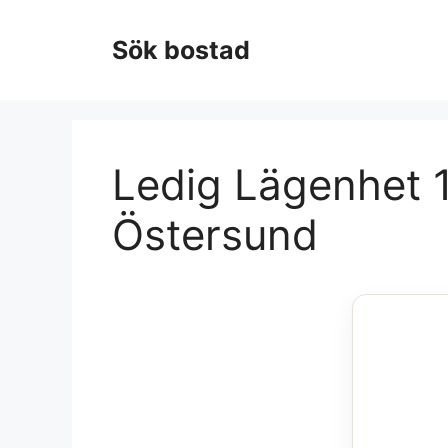
Hoppa
till
Sök bostad
innehåll
Ledig Lägenhet 1
Östersund