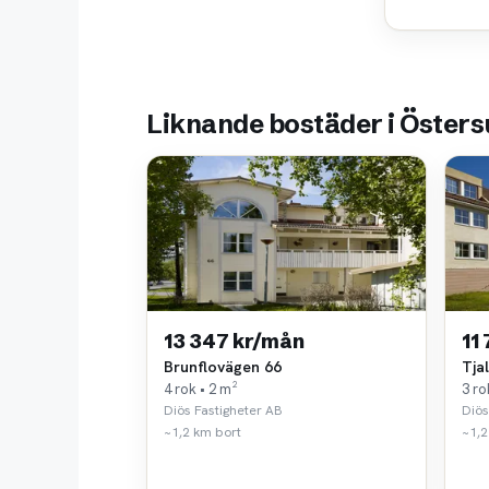
Liknande bostäder i Öster
13 347 kr/mån
11
Brunflovägen 66
Tja
4 rok • 2 m²
3 ro
Diös Fastigheter AB
Diös
~1,2 km bort
~1,2