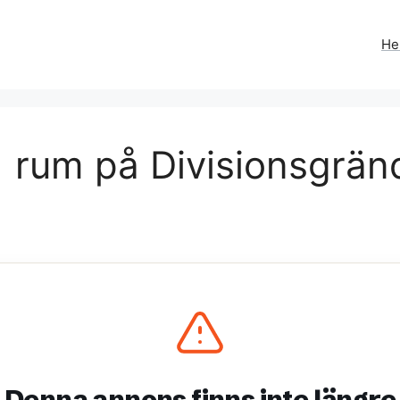
H
 rum på Divisionsgränd
Denna annons finns inte längre