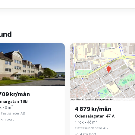
sund
 709 kr/mån
lmargatan 18B
k • 0 m²
4 879 kr/mån
 Fastigheter AB
Odensalagatan 47 A
 km bort
1 rok • 46 m²
Östersundshem AB
~1,4 km bort