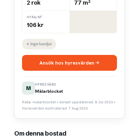
2 rok
77 m²
HYRA/M²
106 kr
✗ Inga husdjur
Ansök hos hyresvärden
HYRESVÄRD
M
Mälarblocket
Källa: malarblocket • Senast uppdaterad: 8 Jul 2026 •
Hyresvärden kontrollerad: 7 Aug 2026
Om denna bostad