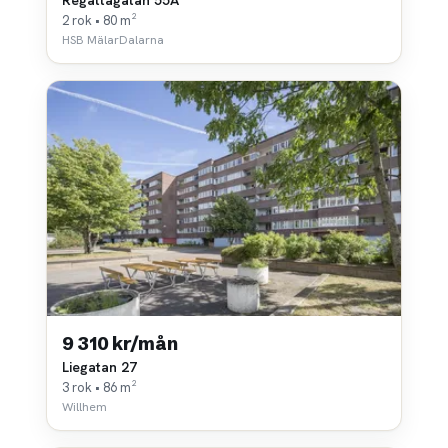
2 rok • 80 m²
HSB MälarDalarna
9 310 kr/mån
Liegatan 27
3 rok • 86 m²
Willhem