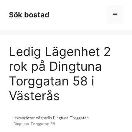
Hoppa
till
Sök bostad
Meny
innehåll
Ledig Lägenhet 2
rok på Dingtuna
Torggatan 58 i
Västerås
Hyresrätter
›
Västerås
›
Dingtuna Torggatan
›
Dingtuna Torggatan 58