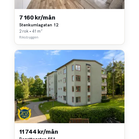
7 160 kr/mån
Stenkumlagatan 12
2 rok • 41 m²
Riksbyggen
11 744 kr/mån
Regattagatan 55A