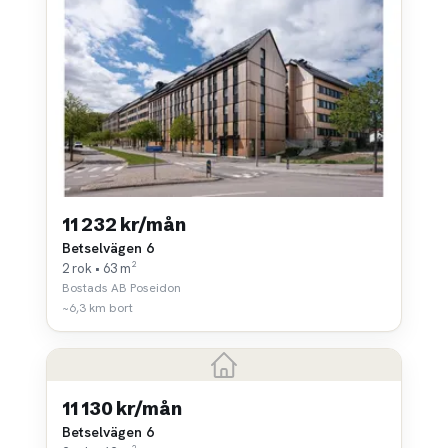
11 232 kr/mån
Betselvägen 6
2 rok • 63 m²
Bostads AB Poseidon
~6,3 km bort
11 130 kr/mån
Betselvägen 6