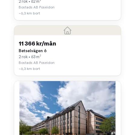
2 rok • 62 m²
Bostads AB Poseidon
~6,3 km bort
11 366 kr/mån
Betselvägen 6
2 rok • 63 m²
Bostads AB Poseidon
~6,3 km bort