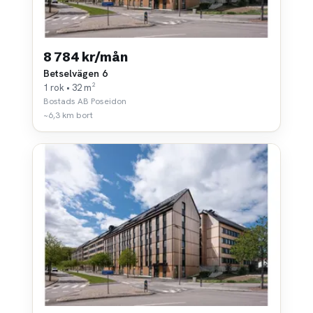
8 784 kr/mån
Betselvägen 6
1 rok • 32 m²
Bostads AB Poseidon
~6,3 km bort