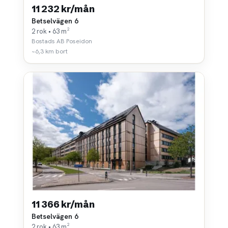
11 232 kr/mån
Betselvägen 6
2 rok • 63 m²
Bostads AB Poseidon
~6,3 km bort
11 366 kr/mån
Betselvägen 6
2 rok • 63 m²