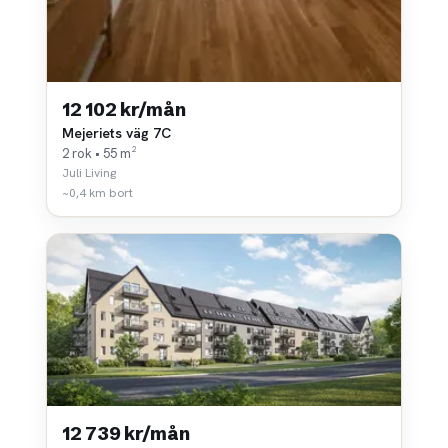
12 102 kr/mån
Mejeriets väg 7C
2 rok • 55 m²
Juli Living
~0,4 km bort
12 739 kr/mån