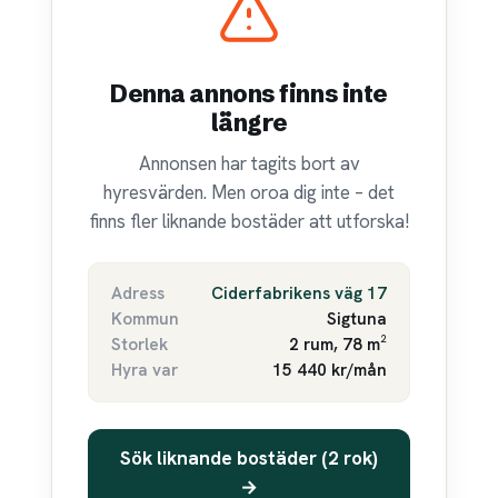
Denna annons finns inte
längre
Annonsen har tagits bort av
hyresvärden. Men oroa dig inte – det
finns fler liknande bostäder att utforska!
Adress
Ciderfabrikens väg 17
Kommun
Sigtuna
Storlek
2 rum, 78 m²
Hyra var
15 440 kr/mån
Sök liknande bostäder (2 rok)
→