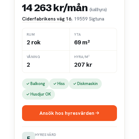
14 263 kr/mån
(kallhyra)
Ciderfabrikens väg 16
, 19559 Sigtuna
RUM
YTA
2 rok
69 m²
VÅNING
HYRA/M²
2
207 kr
✓ Balkong
✓ Hiss
✓ Diskmaskin
✓ Husdjur OK
Ansök hos hyresvärden
HYRESVÄRD
F