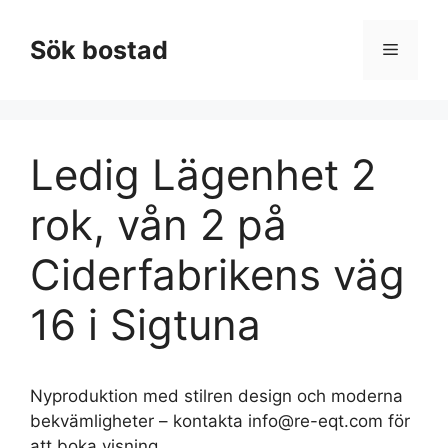
Hoppa
till
Sök bostad
Meny
innehåll
Ledig Lägenhet 2
rok, vån 2 på
Ciderfabrikens väg
16 i Sigtuna
Nyproduktion med stilren design och moderna
bekvämligheter – kontakta
info@re-eqt.com
för
att boka visning