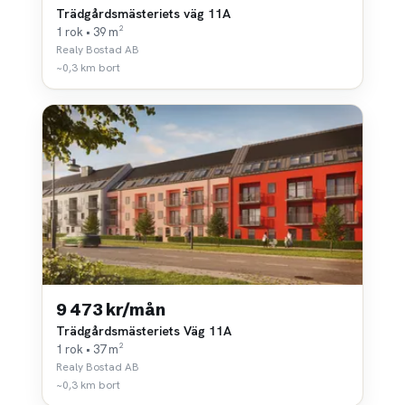
Trädgårdsmästeriets väg 11A
1 rok • 39 m²
Realy Bostad AB
~0,3 km bort
9 473 kr/mån
Trädgårdsmästeriets Väg 11A
1 rok • 37 m²
Realy Bostad AB
~0,3 km bort