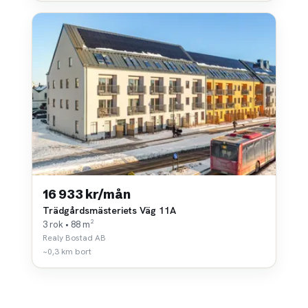
16 933 kr/mån
Trädgårdsmästeriets Väg 11A
3 rok • 88 m²
Realy Bostad AB
~0,3 km bort