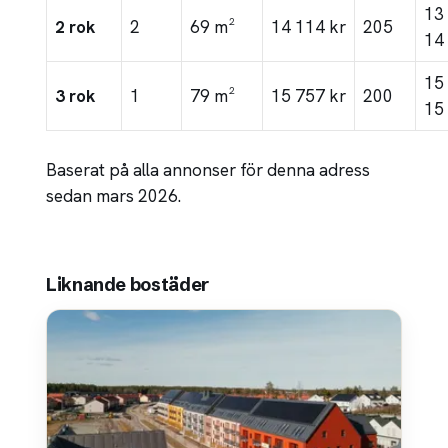
13
2 rok
2
69 m²
14 114 kr
205
14
15
3 rok
1
79 m²
15 757 kr
200
15
Baserat på alla annonser för denna adress
sedan mars 2026.
Liknande bostäder