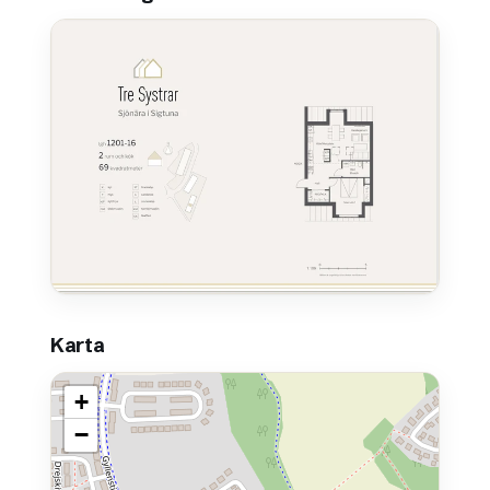
Karta
+
−