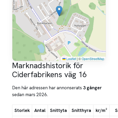
Leaflet
|
©
OpenStreetMap
Marknadshistorik för
Ciderfabrikens väg 16
Den här adressen har annonserats
3 gånger
sedan mars 2026.
Storlek
Antal
Snittyta
Snitthyra
kr/m²
S