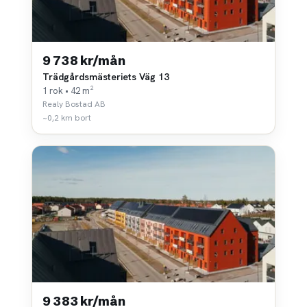
9 738 kr/mån
Trädgårdsmästeriets Väg 13
1 rok • 42 m²
Realy Bostad AB
~0,2 km bort
9 383 kr/mån