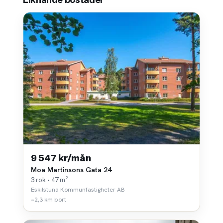
9 547 kr/mån
Moa Martinsons Gata 24
3 rok • 47 m²
Eskilstuna Kommunfastigheter AB
~2,3 km bort