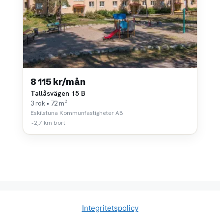
8 115 kr/mån
Tallåsvägen 15 B
3 rok • 72 m²
Eskilstuna Kommunfastigheter AB
~2,7 km bort
Integritetspolicy