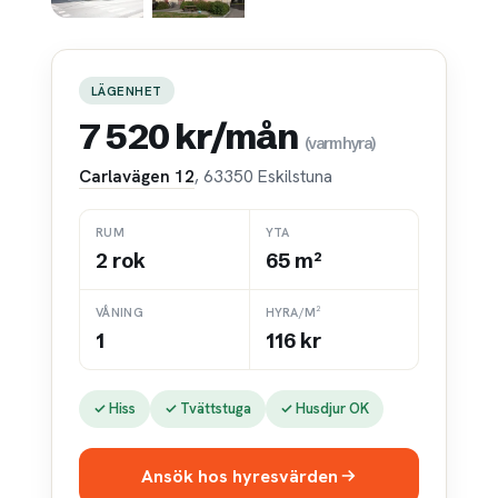
LÄGENHET
7 520 kr/mån
(varmhyra)
Carlavägen 12
, 63350 Eskilstuna
RUM
YTA
2 rok
65 m²
VÅNING
HYRA/M²
1
116 kr
✓ Hiss
✓ Tvättstuga
✓ Husdjur OK
Ansök hos hyresvärden