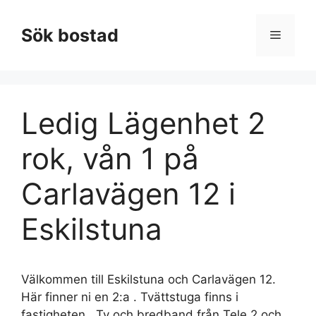
Hoppa
till
Sök bostad
Meny
innehåll
Ledig Lägenhet 2
rok, vån 1 på
Carlavägen 12 i
Eskilstuna
Välkommen till Eskilstuna och Carlavägen 12.
Här finner ni en 2:a . Tvättstuga finns i
fastigheten . Tv och bredband från Tele 2 och