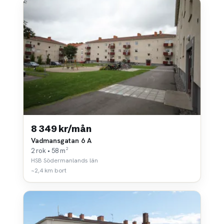
8 349 kr/mån
Vadmansgatan 6 A
2 rok • 58 m²
HSB Södermanlands län
~2,4 km bort