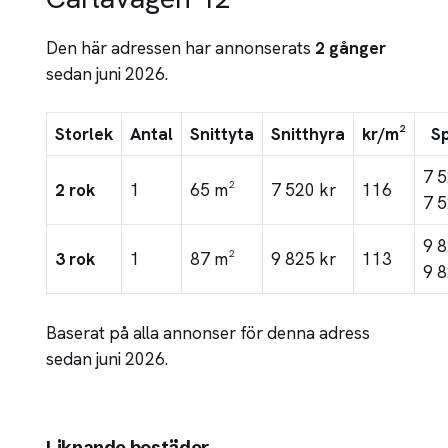
Den här adressen har annonserats
2 gånger
sedan juni 2026.
Storlek
Antal
Snittyta
Snitthyra
kr/m²
S
7 
2 rok
1
65 m²
7 520 kr
116
7 5
9 
3 rok
1
87 m²
9 825 kr
113
9 8
Baserat på alla annonser för denna adress
sedan juni 2026.
Liknande bostäder