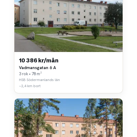
10 386 kr/mån
Vadmansgatan 6 A
3 rok • 78 m²
HSB Södermanlands län
~2,4 km bort