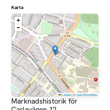
Karta
+
−
Leaflet
|
©
OpenStreetMap
Marknadshistorik för
Carlavägen 12