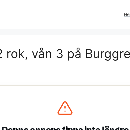
H
 rok, vån 3 på Burggre
Denna annons finns inte längre