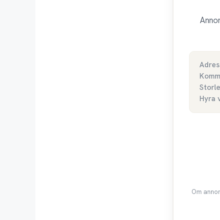
Annon
Adres
Komm
Storl
Hyra 
Om annons