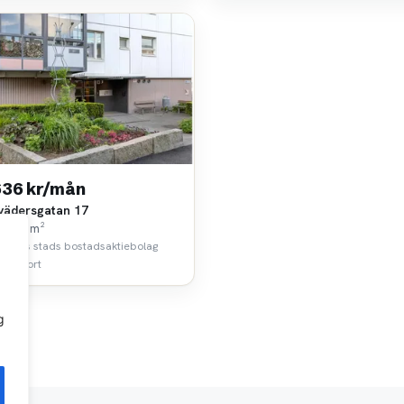
636 kr/mån
vädersgatan 17
k • 52 m²
borgs stads bostadsaktiebolag
 km bort
g