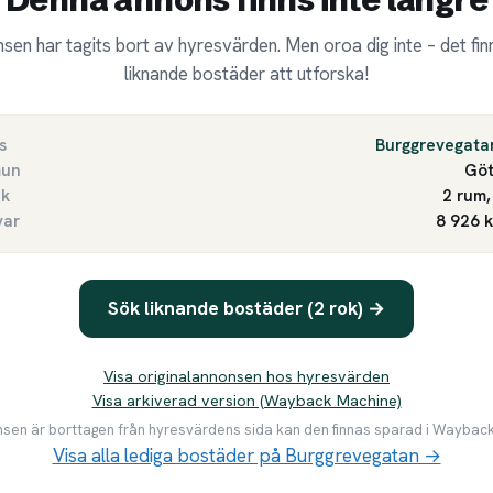
sen har tagits bort av hyresvärden. Men oroa dig inte – det finn
liknande bostäder att utforska!
s
Burggrevegata
un
Göt
ek
2 rum,
var
8 926 
Sök liknande bostäder (2 rok) →
Visa originalannonsen hos hyresvärden
Visa arkiverad version (Wayback Machine)
en är borttagen från hyresvärdens sida kan den finnas sparad i Waybac
Visa alla lediga bostäder på Burggrevegatan →