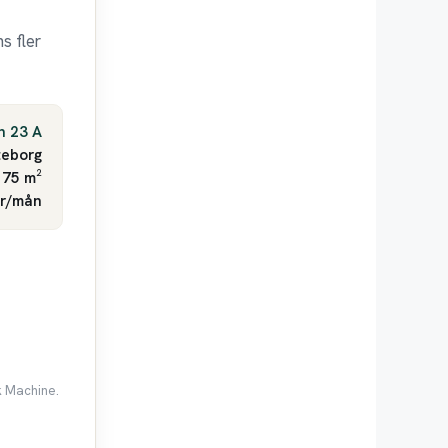
s fler
n 23 A
eborg
 75 m²
kr/mån
k Machine.