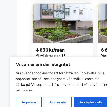
4 856 kr/mån
6 
Vårvädersgatan 17
Vår
1 rok • 25 m²
2 ro
Vi värnar om din integritet
Göteborgs stads bostadsaktiebolag
Göte
~5,5 km bort
~5,5
Vi använder cookies för att förbättra din upplevelse, visa
anpassat innehåll och analysera vår trafik. Genom att
klicka på "Acceptera alla" samtycker du till vår användnin
av cookies.
Anpassa
Avvisa alla
Acceptera alla