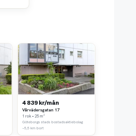
4 839 kr/mån
Vårvädersgatan 17
1 rok • 25 m²
Göteborgs stads bostadsaktiebolag
~5,5 km bort