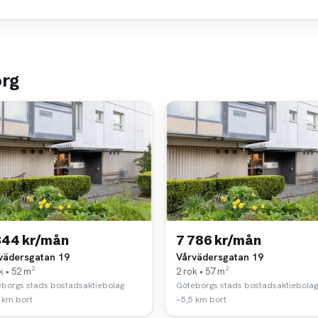
org
344 kr/mån
7 786 kr/mån
vädersgatan 19
Vårvädersgatan 19
k • 52 m²
2 rok • 57 m²
borgs stads bostadsaktiebolag
Göteborgs stads bostadsaktiebolag
 km bort
~5,5 km bort