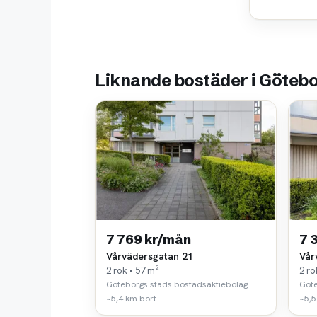
Liknande bostäder i Göteb
7 769 kr/mån
7 
Vårvädersgatan 21
Vår
2 rok • 57 m²
2 ro
Göteborgs stads bostadsaktiebolag
Göte
~5,4 km bort
~5,5