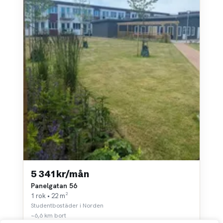
5 341 kr/mån
Panelgatan 56
1 rok • 22 m²
Studentbostäder i Norden
~6,6 km bort