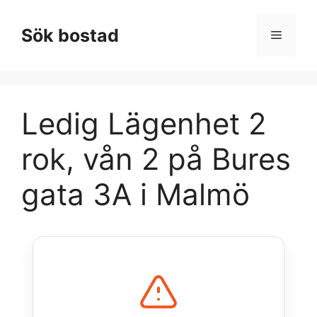
Hoppa
till
Sök bostad
Meny
innehåll
Ledig Lägenhet 2
rok, vån 2 på Bures
gata 3A i Malmö