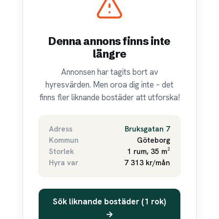
Denna annons finns inte
längre
Annonsen har tagits bort av
hyresvärden. Men oroa dig inte – det
finns fler liknande bostäder att utforska!
Adress
Bruksgatan 7
Kommun
Göteborg
Storlek
1 rum, 35 m²
Hyra var
7 313 kr/mån
Sök liknande bostäder (1 rok)
→