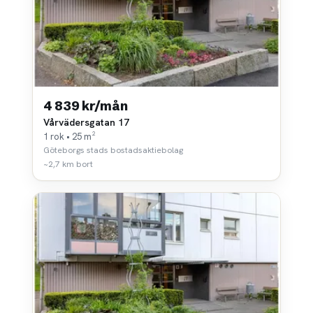
4 839 kr/mån
Vårvädersgatan 17
1 rok • 25 m²
Göteborgs stads bostadsaktiebolag
~2,7 km bort