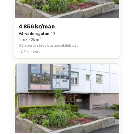
4 856 kr/mån
Vårvädersgatan 17
1 rok • 25 m²
Göteborgs stads bostadsaktiebolag
~2,7 km bort