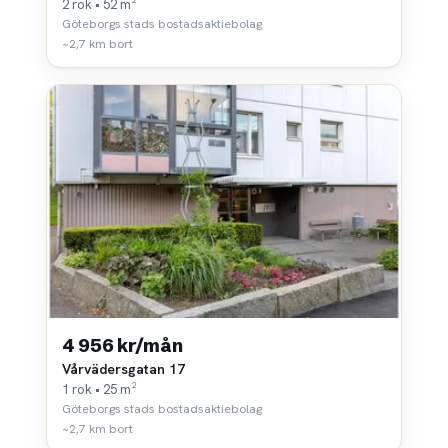
2 rok • 52 m²
Göteborgs stads bostadsaktiebolag
~2,7 km bort
4 956 kr/mån
Vårvädersgatan 17
1 rok • 25 m²
Göteborgs stads bostadsaktiebolag
~2,7 km bort