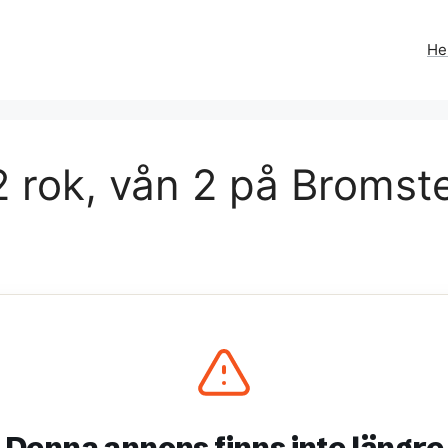
H
 rok, vån 2 på Bromst
Denna annons finns inte längre