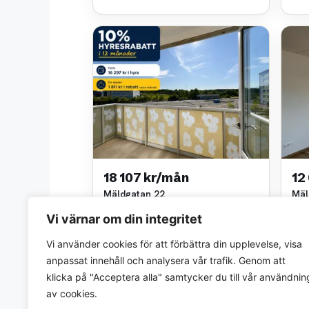
18 107 kr/mån
12
Mäldgatan 22
Mäl
3 rok • 78 m²
2 ro
Vi värnar om din integritet
Niam AB
Svea
~5,8 km bort
~5,8
Vi använder cookies för att förbättra din upplevelse, visa
anpassat innehåll och analysera vår trafik. Genom att
klicka på "Acceptera alla" samtycker du till vår användnin
av cookies.