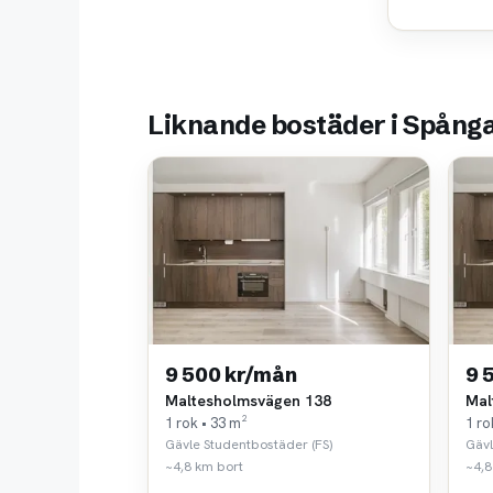
Liknande bostäder i Spång
9 500 kr/mån
9 
Maltesholmsvägen 138
Mal
1 rok • 33 m²
1 ro
Gävle Studentbostäder (FS)
Gävl
~4,8 km bort
~4,8