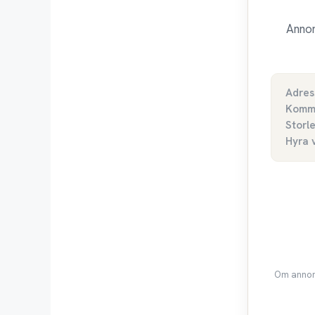
Annon
Adres
Komm
Storl
Hyra 
Om annons