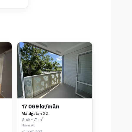
17 069 kr/mån
Mäldgatan 22
3 rok • 71 m²
Niam AB
~5,8 km bort