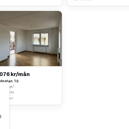
 076 kr/mån
dgatan 16
k • 51 m²
viken PM
 km bort
g