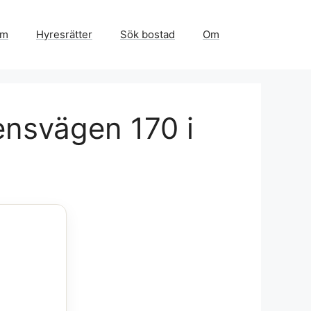
em
Hyresrätter
Sök bostad
Om
ensvägen 170 i