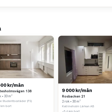
a
500 kr/mån
9 000 kr/mån
tesholmsvägen 138
k • 33 m²
Rosbacken 21
e Studentbostäder (FS)
2 rok • 30 m²
 km bort
Katrineholm Lärkan AB
~5,6 km bort