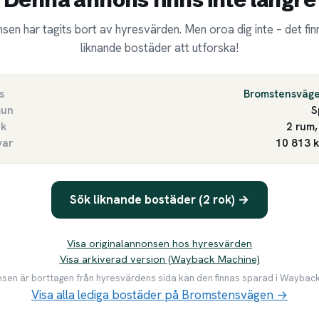
sen har tagits bort av hyresvärden. Men oroa dig inte – det finn
liknande bostäder att utforska!
s
Bromstensväg
un
S
ek
2 rum,
var
10 813 
Sök liknande bostäder (2 rok) →
Visa originalannonsen hos hyresvärden
Visa arkiverad version (Wayback Machine)
en är borttagen från hyresvärdens sida kan den finnas sparad i Waybac
Visa alla lediga bostäder på Bromstensvägen →