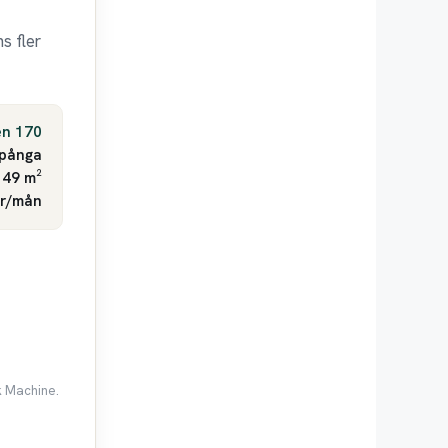
s fler
en 170
pånga
 49 m²
kr/mån
k Machine.