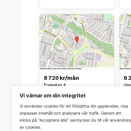
8 720 kr/mån
6 
Frejgatan 4
Upp
2 rok • 70 m²
1 ro
Vi värnar om din integritet
Tegelstaden
Tege
~1,4 km bort
~1,6
Vi använder cookies för att förbättra din upplevelse, visa
anpassat innehåll och analysera vår trafik. Genom att
klicka på "Acceptera alla" samtycker du till vår användnin
av cookies.