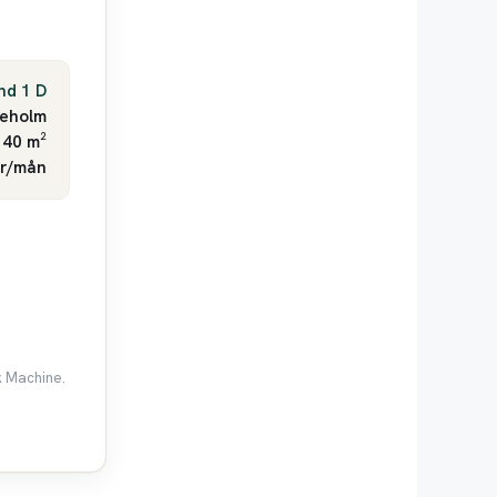
nd 1 D
neholm
 40 m²
kr/mån
k Machine.