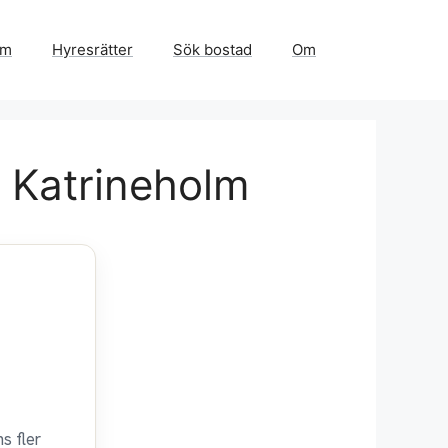
em
Hyresrätter
Sök bostad
Om
i Katrineholm
s fler