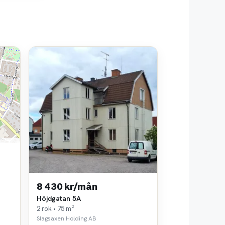
8 430 kr/mån
Höjdgatan 5A
2 rok • 75 m²
Slagsaxen Holding AB