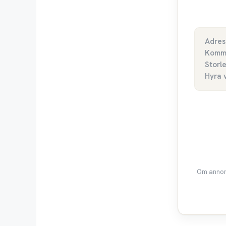
Adres
Komm
Storl
Hyra 
Om annons