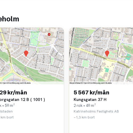
neholm
129 kr/mån
5 567 kr/mån
orgsgatan 12 B ( 1001 )
Kungsgatan 37 H
k • 59 m²
2 rok • 49 m²
lstaden
Katrineholms Fastighets AB
 km bort
~1,3 km bort