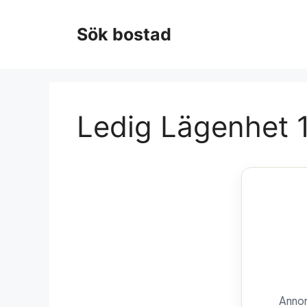
Hoppa
till
Sök bostad
innehåll
Ledig Lägenhet 1
Annon