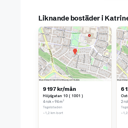
Liknande bostäder i Katri
9 197 kr/mån
6 
Höjdgatan 10 ( 1001 )
Oxt
4 rok • 94 m²
2 ro
Tegelstaden
Tege
~1,2 km bort
~1,2