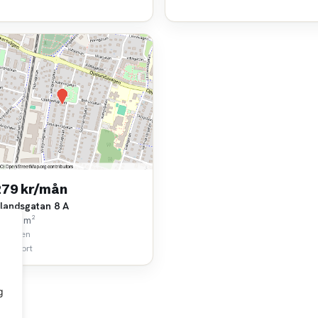
279 kr/mån
landsgatan 8 A
k • 43 m²
lstaden
 km bort
g