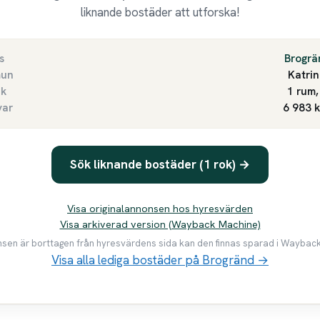
liknande bostäder att utforska!
s
Brogrä
un
Katri
ek
1 rum,
var
6 983 
Sök liknande bostäder (1 rok) →
Visa originalannonsen hos hyresvärden
Visa arkiverad version (Wayback Machine)
en är borttagen från hyresvärdens sida kan den finnas sparad i Waybac
Visa alla lediga bostäder på Brogränd →