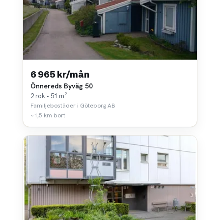
6 965 kr/mån
Önnereds Byväg 50
2 rok • 51 m²
Familjebostäder i Göteborg AB
~1,5 km bort