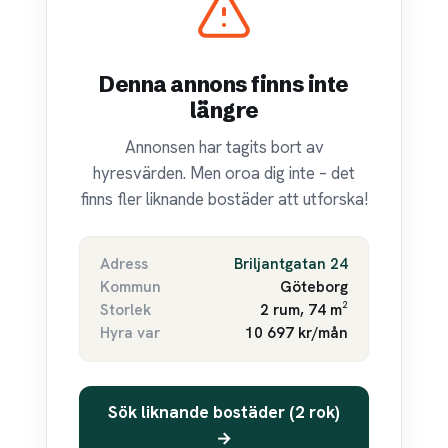
Denna annons finns inte
längre
Annonsen har tagits bort av
hyresvärden. Men oroa dig inte – det
finns fler liknande bostäder att utforska!
Adress
Briljantgatan 24
Kommun
Göteborg
Storlek
2 rum, 74 m²
Hyra var
10 697 kr/mån
Sök liknande bostäder (2 rok)
→