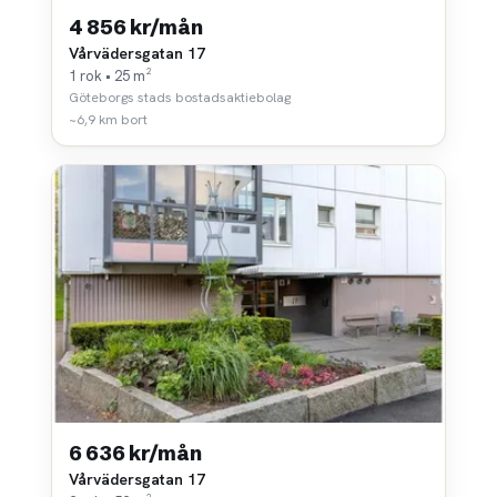
4 856 kr/mån
Vårvädersgatan 17
1 rok • 25 m²
Göteborgs stads bostadsaktiebolag
~6,9 km bort
6 636 kr/mån
Vårvädersgatan 17