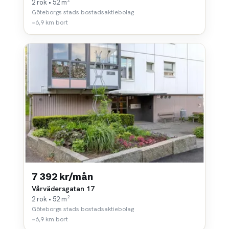
2 rok • 52 m²
Göteborgs stads bostadsaktiebolag
~6,9 km bort
7 392 kr/mån
Vårvädersgatan 17
2 rok • 52 m²
Göteborgs stads bostadsaktiebolag
~6,9 km bort