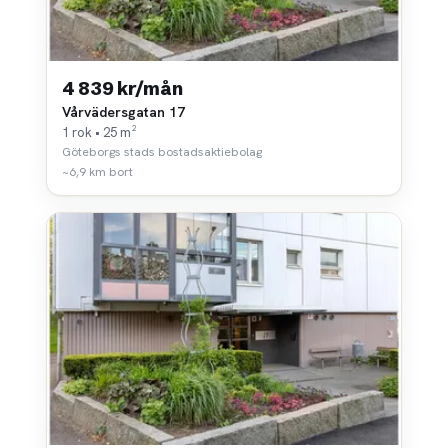
4 839 kr/mån
Vårvädersgatan 17
1 rok • 25 m²
Göteborgs stads bostadsaktiebolag
~6,9 km bort