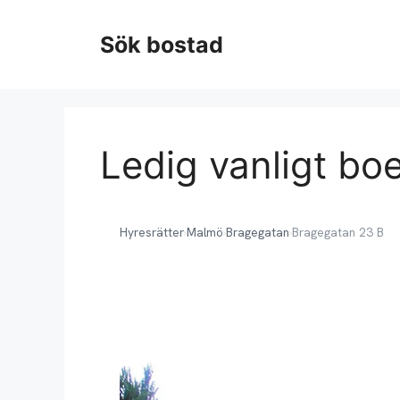
Hoppa
till
Sök bostad
innehåll
Ledig vanligt bo
Hyresrätter
›
Malmö
›
Bragegatan
›
Bragegatan 23 B