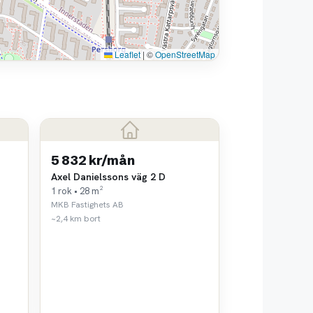
Leaflet
|
©
OpenStreetMap
5 832 kr/mån
Axel Danielssons väg 2 D
1 rok • 28 m²
MKB Fastighets AB
~2,4 km bort