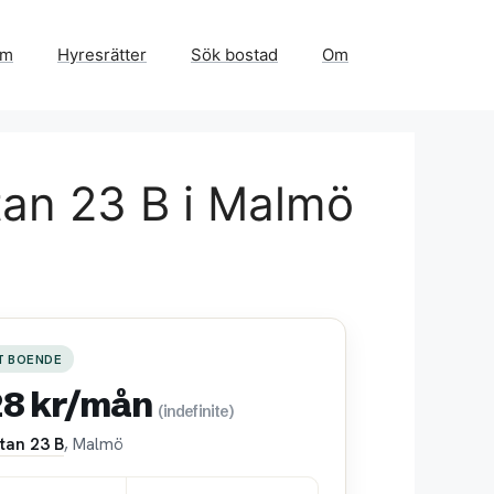
em
Hyresrätter
Sök bostad
Om
tan 23 B i Malmö
T BOENDE
28 kr/mån
(indefinite)
tan 23 B
, Malmö