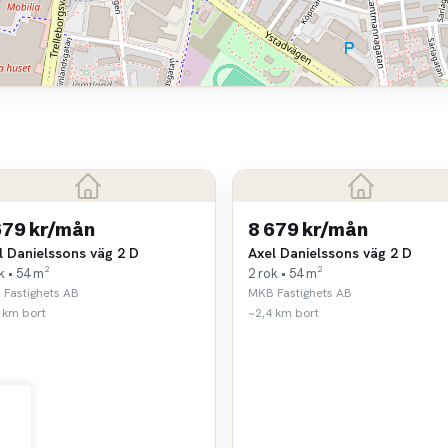
679 kr/mån
8 679 kr/mån
l Danielssons väg 2 D
Axel Danielssons väg 2 D
k • 54 m²
2 rok • 54 m²
Fastighets AB
MKB Fastighets AB
 km bort
~2,4 km bort