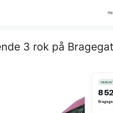
H
ende 3 rok på Bragega
VANLIG
8 5
Bragega