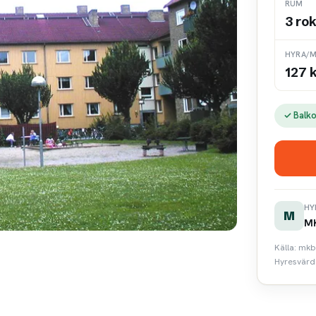
RUM
3 ro
HYRA/M
127 
✓ Balk
HY
M
MK
Källa: mkb
Hyresvärde