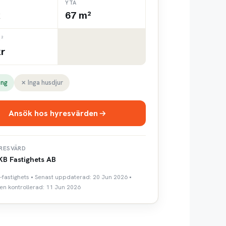
YTA
k
67 m²
²
kr
ong
✗ Inga husdjur
Ansök hos hyresvärden
RESVÄRD
B Fastighets AB
-fastighets • Senast uppdaterad: 20 Jun 2026 •
n kontrollerad: 11 Jun 2026