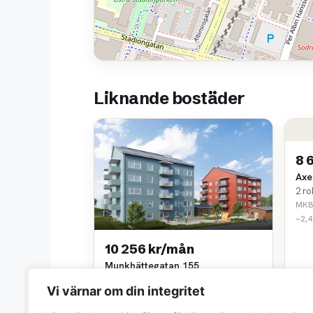
Liknande bostäder
8 
Axe
2 ro
MKB 
~2,4
10 256 kr/mån
Munkhättegatan 155
3 rok • 66 m²
Vi värnar om din integritet
MKB Fastighets AB
~2,4 km bort