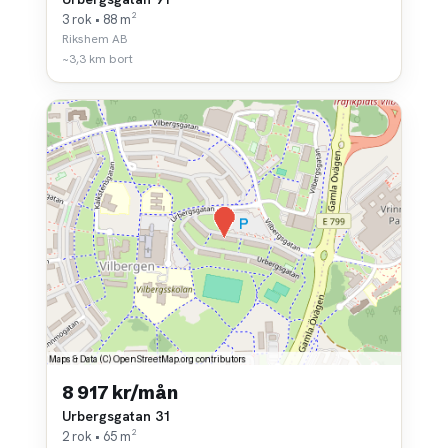
3 rok • 88 m²
Rikshem AB
~3,3 km bort
8 917 kr/mån
Urbergsgatan 31
2 rok • 65 m²