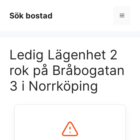
Hoppa
till
Sök bostad
Meny
innehåll
Ledig Lägenhet 2
rok på Bråbogatan
3 i Norrköping