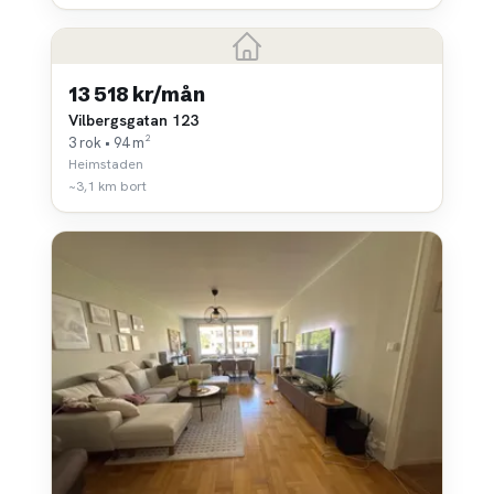
13 518 kr/mån
Vilbergsgatan 123
3 rok • 94 m²
Heimstaden
~3,1 km bort