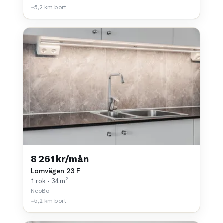
~5,2 km bort
8 261 kr/mån
Lomvägen 23 F
1 rok • 34 m²
NeoBo
~5,2 km bort