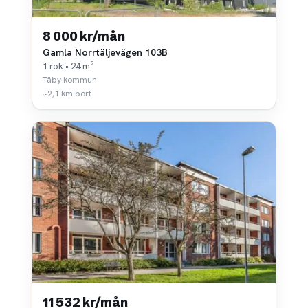
8 000 kr/mån
Gamla Norrtäljevägen 103B
1 rok • 24 m²
Täby kommun
~2,1 km bort
11 532 kr/mån