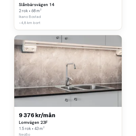
Slånbärsvägen 14
2 rok • 68 m²
Ikano Bostad
~4,8 km bort
9 376 kr/mån
Lomvägen 23F
1.5 rok • 43 m²
NeoBo