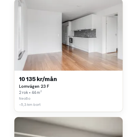
10 135 kr/mån
Lomvägen 23 F
2 rok • 44 m²
NeoBo
~5,3 km bort