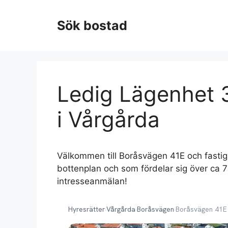
Hoppa
till
Sök bostad
innehåll
Ledig Lägenhet 
i Vårgårda
Välkommen till Boråsvägen 41E och fasti
bottenplan och som fördelar sig över ca
intresseanmälan!
Hyresrätter
›
Vårgårda
›
Boråsvägen
›
Boråsvägen 41E