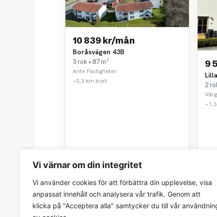
10 839 kr/mån
Boråsvägen 43B
3 rok • 87 m²
9 
Ante Fastigheter
Lil
~0,3 km bort
2 ro
Vår
~1,3
Vi värnar om din integritet
Vi använder cookies för att förbättra din upplevelse, visa
anpassat innehåll och analysera vår trafik. Genom att
klicka på "Acceptera alla" samtycker du till vår användnin