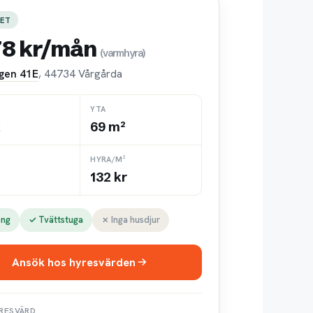
ET
78 kr/mån
(varmhyra)
gen 41E
, 44734 Vårgårda
YTA
k
69 m²
HYRA/M²
132 kr
ong
✓ Tvättstuga
✗ Inga husdjur
Ansök hos hyresvärden
RESVÄRD