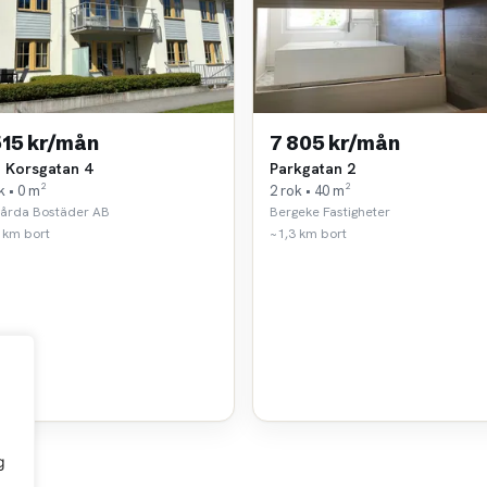
515 kr/mån
7 805 kr/mån
la Korsgatan 4
Parkgatan 2
k • 0 m²
2 rok • 40 m²
gårda Bostäder AB
Bergeke Fastigheter
 km bort
~1,3 km bort
g