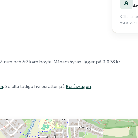
A
An
Källa: ant
Hyresvärde
3 rum och 69 kvm boyta. Månadshyran ligger på 9 078 kr.
un
. Se alla lediga hyresrätter på
Boråsvägen
.