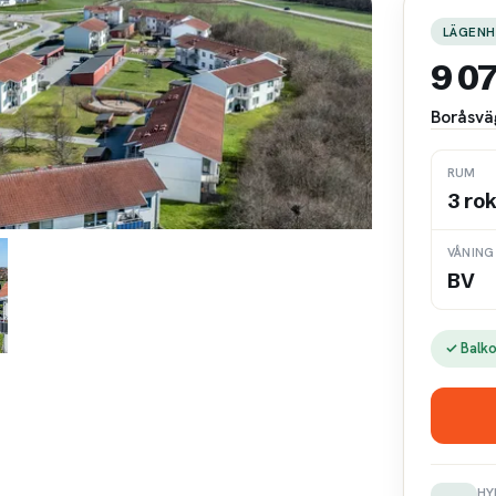
LÄGENH
9 0
Boråsvä
RUM
3 ro
VÅNING
BV
✓ Balk
HY