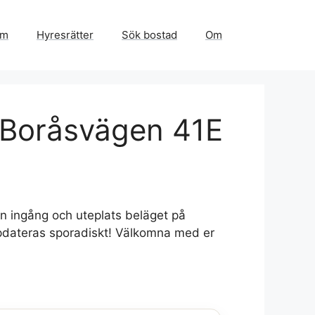
em
Hyresrätter
Sök bostad
Om
 Boråsvägen 41E
n ingång och uteplats beläget på
ppdateras sporadiskt! Välkomna med er