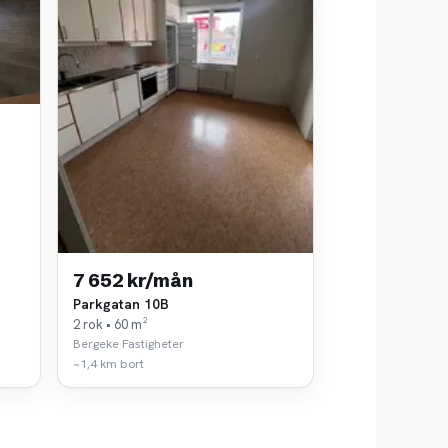
7 652 kr/mån
Parkgatan 10B
2 rok • 60 m²
Bergeke Fastigheter
~1,4 km bort