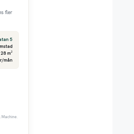
s fler
atan 5
lmstad
 28 m²
kr/mån
k Machine.