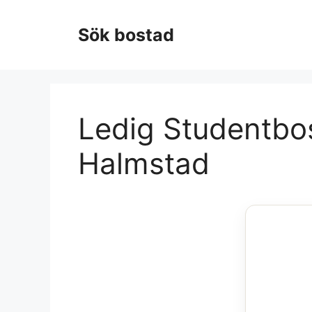
Hoppa
till
Sök bostad
innehåll
Ledig Studentbo
Halmstad