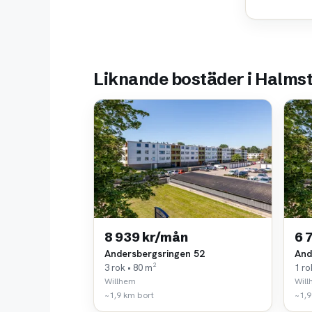
Liknande bostäder i Halms
8 939 kr/mån
6 
Andersbergsringen 52
And
3 rok • 80 m²
1 ro
Willhem
Wil
~1,9 km bort
~1,9