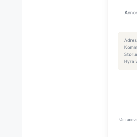
Annon
Adres
Komm
Storl
Hyra 
Om annons