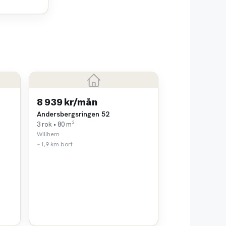
8 939 kr/mån
Andersbergsringen 52
3 rok • 80 m²
Willhem
~1,9 km bort