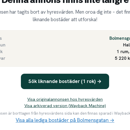
sen har tagits bort av hyresvärden. Men oroa dig inte – det finn
liknande bostäder att utforska!
s
Bolmensg
un
Ha
ek
1 rum,
var
5 220 
Sök liknande bostäder (1 rok) →
Visa originalannonsen hos hyresvärden
Visa arkiverad version (Wayback Machine)
en är borttagen från hyresvärdens sida kan den finnas sparad i Waybac
Visa alla lediga bostäder på Bolmensgatan →