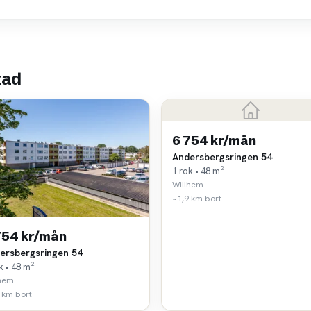
tad
6 754 kr/mån
Andersbergsringen 54
1 rok • 48 m²
Willhem
~1,9 km bort
754 kr/mån
ersbergsringen 54
k • 48 m²
lhem
 km bort