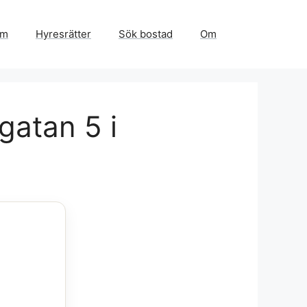
em
Hyresrätter
Sök bostad
Om
gatan 5 i