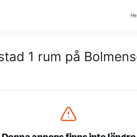
H
stad 1 rum på Bolmens
Denna annons finns inte längre