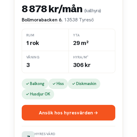
8 878 kr/mån
(kallhyra)
Bollmorabacken 6
, 13538 Tyresö
RUM
YTA
1 rok
29 m²
VÅNING
HYRA/M²
3
306 kr
✓ Balkong
✓ Hiss
✓ Diskmaskin
✓ Husdjur OK
Ansök hos hyresvärden
HYRESVÄRD