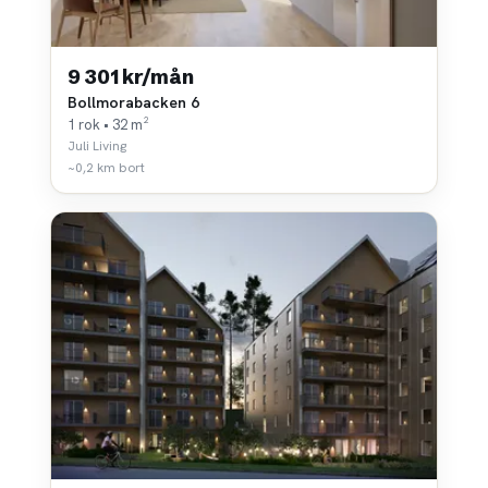
9 301 kr/mån
Bollmorabacken 6
1 rok • 32 m²
Juli Living
~0,2 km bort