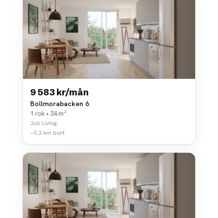
9 583 kr/mån
Bollmorabacken 6
1 rok • 34 m²
Juli Living
~0,2 km bort