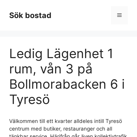
Hoppa
till
Sök bostad
Meny
innehåll
Ledig Lägenhet 1
rum, vån 3 på
Bollmorabacken 6 i
Tyresö
Välkommen till ett kvarter alldeles intill Tyresö
centrum med butiker, restauranger och all
tänkbar service. Härifrån går även kollektivtrafik