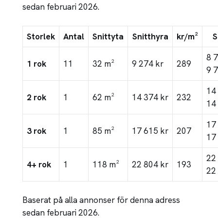
sedan februari 2026.
Storlek
Antal
Snittyta
Snitthyra
kr/m²
S
8 
1 rok
11
32 m²
9 274 kr
289
9 
14
2 rok
1
62 m²
14 374 kr
232
14
17
3 rok
1
85 m²
17 615 kr
207
17
22
4+ rok
1
118 m²
22 804 kr
193
22
Baserat på alla annonser för denna adress
sedan februari 2026.