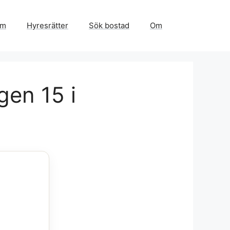
em
Hyresrätter
Sök bostad
Om
gen 15 i