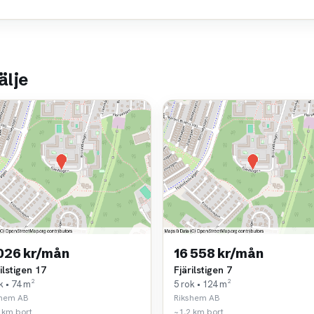
älje
 026 kr/mån
16 558 kr/mån
ilstigen 17
Fjärilstigen 7
k • 74 m²
5 rok • 124 m²
shem AB
Rikshem AB
 km bort
~1,2 km bort