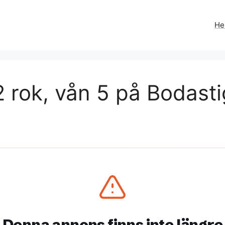
H
 rok, vån 5 på Bodasti
Denna annons finns inte längre