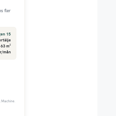
s fler
gen 15
rtälje
 63 m²
kr/mån
k Machine.