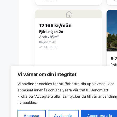
12 166 kr/mån
Fjärilstigen 26
3 rok • 85 m²
Rikshem AB
~1,2 km bort
9 
Prä
2 ro
Vi värnar om din integritet
Mof
~2,0
Vi använder cookies för att förbättra din upplevelse, visa
anpassat innehåll och analysera vår trafik. Genom att
klicka på "Acceptera alla" samtycker du till vår användnin
av cookies.
Anpassa
Avvisa alla
Acceptera alla