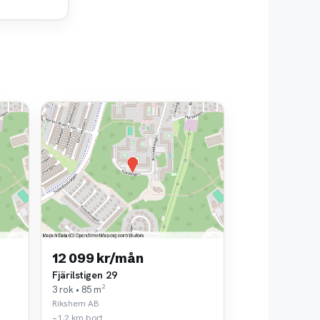
12 099 kr/mån
Fjärilstigen 29
3 rok • 85 m²
Rikshem AB
~1,2 km bort