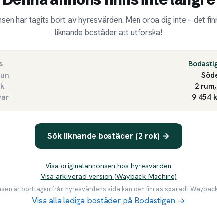
sen har tagits bort av hyresvärden. Men oroa dig inte – det finn
liknande bostäder att utforska!
s
Bodasti
un
Söde
ek
2 rum,
var
9 454 
Sök liknande bostäder (2 rok) →
Visa originalannonsen hos hyresvärden
Visa arkiverad version (Wayback Machine)
en är borttagen från hyresvärdens sida kan den finnas sparad i Waybac
Visa alla lediga bostäder på Bodastigen →