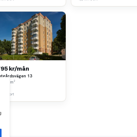
795 kr/mån
stgårdsvägen 13
k • 65 m²
ast AB
 km bort
g