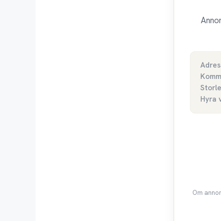
Annon
Adres
Komm
Storl
Hyra 
Om annons