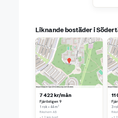
Liknande bostäder i Södert
7 422 kr/mån
11
Fjärilstigen 9
Fjär
1 rok • 44 m²
3 ro
Rikshem AB
Rik
~1,2 km bort
~1,2