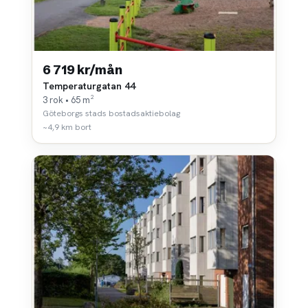
6 719 kr/mån
Temperaturgatan 44
3 rok • 65 m²
Göteborgs stads bostadsaktiebolag
~4,9 km bort