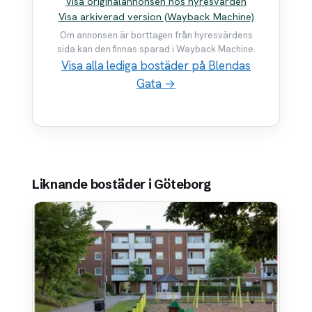
Visa originalannonsen hos hyresvärden
Visa arkiverad version (Wayback Machine)
Om annonsen är borttagen från hyresvärdens
sida kan den finnas sparad i Wayback Machine.
Visa alla lediga bostäder på Blendas
Gata →
Liknande bostäder i Göteborg