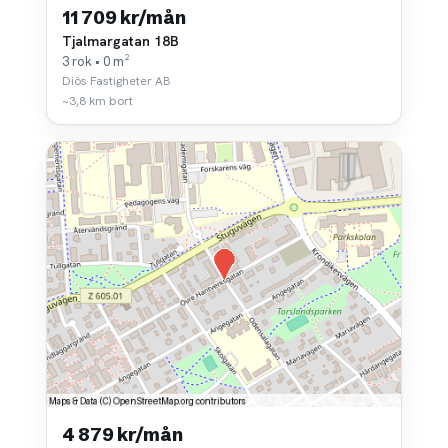
11 709 kr/mån
Tjalmargatan 18B
3 rok • 0 m²
Diös Fastigheter AB
~3,8 km bort
4 879 kr/mån