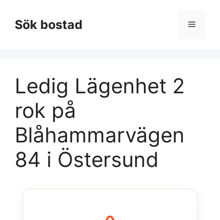
Hoppa
till
Sök bostad
Meny
innehåll
Ledig Lägenhet 2
rok på
Blåhammarvägen
84 i Östersund