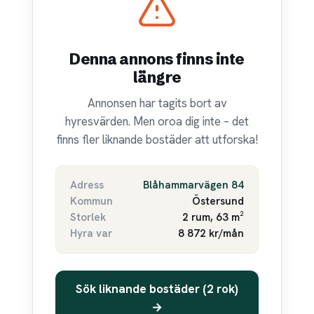
Denna annons finns inte
längre
Annonsen har tagits bort av
hyresvärden. Men oroa dig inte – det
finns fler liknande bostäder att utforska!
Adress
Blåhammarvägen 84
Kommun
Östersund
Storlek
2 rum, 63 m²
Hyra var
8 872 kr/mån
Sök liknande bostäder (2 rok)
→