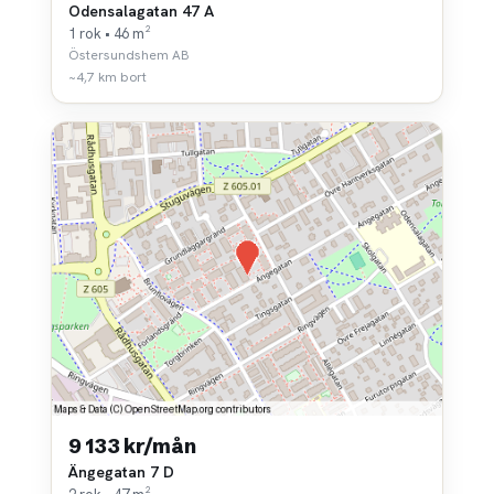
Odensalagatan 47 A
1 rok • 46 m²
Östersundshem AB
~4,7 km bort
9 133 kr/mån
Ängegatan 7 D