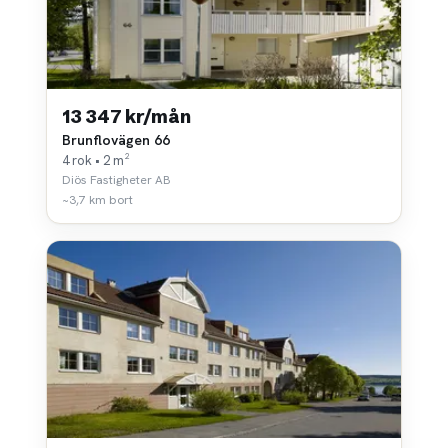
13 347 kr/mån
Brunflovägen 66
4 rok • 2 m²
Diös Fastigheter AB
~3,7 km bort