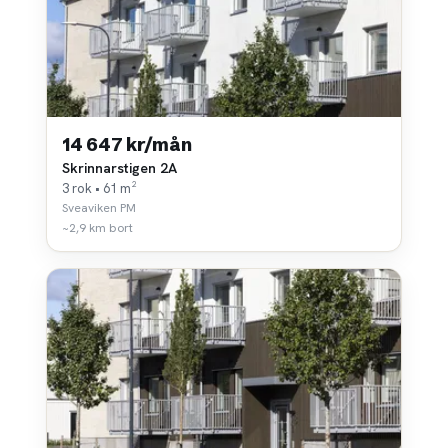
14 647 kr/mån
Skrinnarstigen 2A
3 rok • 61 m²
Sveaviken PM
~2,9 km bort