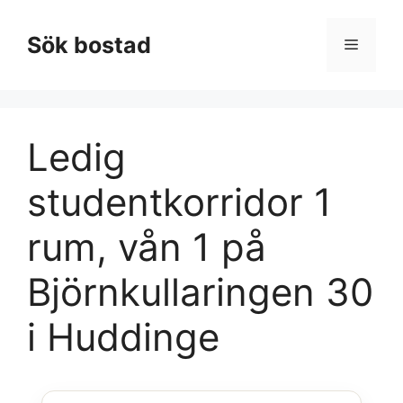
Hoppa
till
Sök bostad
Meny
innehåll
Ledig
studentkorridor 1
rum, vån 1 på
Björnkullaringen 30
i Huddinge