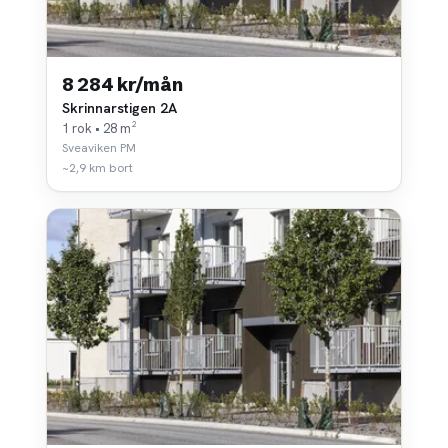
8 284 kr/mån
Skrinnarstigen 2A
1 rok • 28 m²
Sveaviken PM
~2,9 km bort