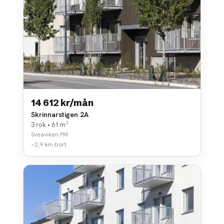
14 612 kr/mån
Skrinnarstigen 2A
3 rok • 61 m²
Sveaviken PM
~2,9 km bort